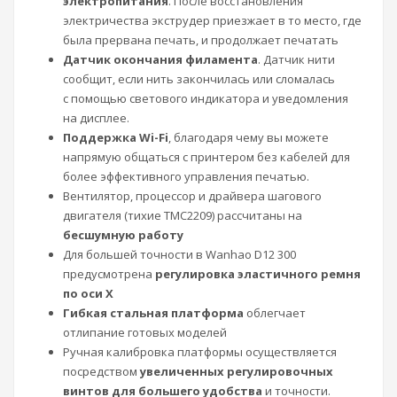
электропитания
. После восстановления
электричества экструдер приезжает в то место, где
была прервана печать, и продолжает печатать
Датчик окончания филамента
. Датчик нити
сообщит, если нить закончилась или сломалась
с помощью светового индикатора и уведомления
на дисплее.
Поддержка Wi-Fi
, благодаря чему вы можете
напрямую общаться с принтером без кабелей для
более эффективного управления печатью.
Вентилятор, процессор и драйвера шагового
двигателя (тихие TMC2209) рассчитаны на
бесшумную работу
Для большей точности в Wanhao D12 300
предусмотрена
регулировка эластичного ремня
по оси X
Гибкая стальная платформа
облегчает
отлипание готовых моделей
Ручная калибровка платформы осуществляется
посредством
увеличенных регулировочных
винтов
для большего удобства
и точности.