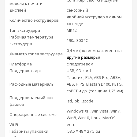
модели к печати
Дисплей
сенсорный
двойной экструдер в одном
Количество экструдеров
хотенде
Тип экструдера
MK12
Рабочая температура
190…300 °С
экструдера
0,4 мм (возможна замена на
Диаметр сопла экструдера
другие размеры
)
Платформа
с подогревом
Поддержка карт
USB, SD-card
Пластик , PLA, ABS Pro, ABS+,
Расходные материалы
ABS, HIPS, Elastan D100, PETG,
coPET и др. (толщина 1,75 мм)
Поддерживаемый тип
.stl, .obj .gcode
файлов
Windows XP, Win Vista, Win7,
Операционные системы
Win8, Win10, Linux, MacOS
Wi-Fi
есть
Габариты упаковки
53,5 * 48 * 27,5 см