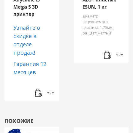
Mega S 3D
ESUN, 1 кг
принтер
Диаметр
загружаемого
Узнайте о
пластика: 1,75мм.,
pa_цвет: желтый
скидке в
отделе
продаж!
Гарантия 12
месяцев
Официальный
гарантийный
талон и
товарный
чек/
ПОХОЖИЕ
накладная