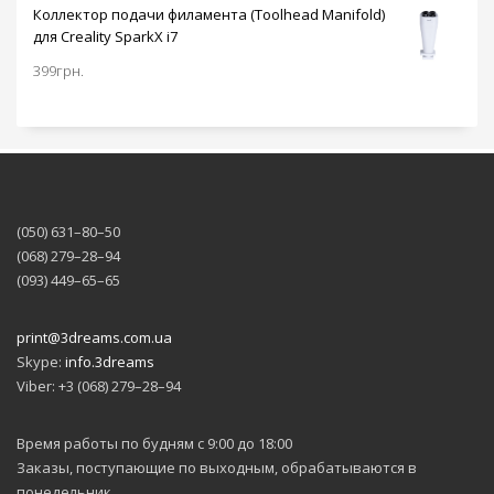
идей.
Коллектор подачи филамента (Toolhead Manifold)
для Creality SparkX i7
399
грн.
(050) 631–80–50
(068) 279–28–94
(093) 449–65–65
print@3dreams.com.ua
Skype:
info.3dreams
Viber: +3 (068) 279–28–94
Время работы по будням с 9:00 до 18:00
Заказы, поступающие по выходным, обрабатываются в
понедельник