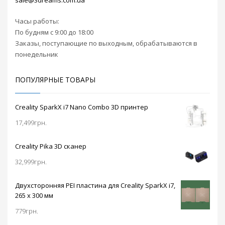
sale@3dreams.com.ua
носитель, который
дисплея,
подключается к
расположенного на
Часы работы:
принтеру.
передней панели
По будням с 9:00 до 18:00
принтера, упростив
Заказы, поступающие по выходным, обрабатываются в
и сделав еще
понедельник
удобнее контроль
состояния печати.
Оснащен датчиками
ПОПУЛЯРНЫЕ ТОВАРЫ
окончания или
поломки
филамента, а также
Creality SparkX i7 Nano Combo 3D принтер
функцией
17,499
грн.
возобновления
печати.
Подогреваемая до
Creality Pika 3D сканер
100 градусов
32,999
грн.
металлическая
платформа откроет
доступ к работе с
Двухсторонняя PEI пластина для Creality SparkX i7,
широким
265 x 300 мм
ассортиментом
пластиков для
779
грн.
реализации ваших