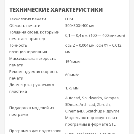
ТЕХНИЧЕСКИЕ ХАРАКТЕРИСТИКИ
Технология печати
FDM
Область печати
300×300×400 мм
Толщина слоев, которыми
0,1 — 0,4 мм. (100 — 400 микрон)
печатает принтер
Точность
ось Z – 0,004 мм, оси XY – 0,012
позиционирования
мм
Максимальная скорость
150 мм/с
печати
Рекомендуемая скорость
60 мм/с
печати
Диаметр загружаемого
1,75 мм
пластика
Autocad, Solidworks, Kompas,
3Dmax, Archicad, Zbruch,
Поддержка моделей из
Cinema4D, Scatchup и другие.
программ
Модель экспортируется из
программы в формате STL.
Программа для подготовки
Cura, Replicator G и другие