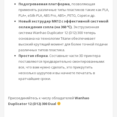
Подогреваемая платформа,
позволяющая
применять различные типы пластиков такие как PLA,
PLA+, eSilk-PLA, ABS Pro, ABS+, PETG, Copet и др.
Новый экструдер MK12 с эффективной системой
охлаждения сопла (
на 360
℃
)
.
Экструзионная
система Wanhao Duplicator 12 (D12) 300 теперь
основана на технологии Titanи обеспечивает
высокий крутящий момент для более точной подачи
различных типов пластика.
Простая сборка
. Составные части 3D принтера
поставляются предварительно смонтированными:
все, что вам нужно сделать, это прикрутить
несколько шурупов и вы начнете печатать в
кратчайшие сроки.
Присоединяйтесь к числу обладателей
Wanhao
Duplicator
12 (
D
12) 300
Dual