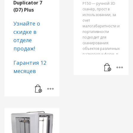
Duplicator 7
P150 — ручной 3D
(D7) Plus
сканер, прост в
использовании, за
счет
Узнайте о
малогабаритности и
скидке в
портативности
подходит для
отделе
сканирования
продаж!
объектов различных
размеров и форм, в
том числе человека.
Гарантия 12
После
месяцев
непосредственного
сканирования и
обработки вы
Официальный
получаете 3D
гарантийный
модель в
форматах STL и PLY,
талон/
которые доступны
накладная от
для последующей
3D печати
нашего
практически на
магазина
любом 3D