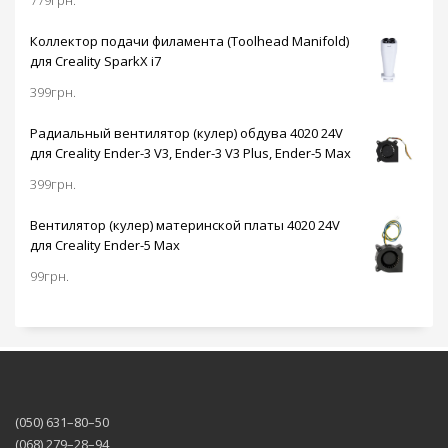
печати.
Подогреваемая до
100 градусов
Коллектор подачи филамента (Toolhead Manifold)
металлическая
для Creality SparkX i7
платформа откроет
399
грн.
доступ к работе с
широким
Радиальный вентилятор (кулер) обдува 4020 24V
ассортиментом
для Creality Ender-3 V3, Ender-3 V3 Plus, Ender-5 Max
пластиков для
реализации ваших
399
грн.
идей.
Вентилятор (кулер) материнской платы 4020 24V
для Creality Ender-5 Max
99
грн.
(050) 631–80–50
(068) 279–28–94