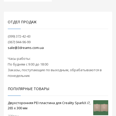
диапазон скоростей
склейки. Все стенки
печати (15-35 мм/
с герметичными
час). Отличительной
акриловыми окнами
особенностью Wanhao
и верх принтера
Dulicator 7 (D7) Plus
ОТДЕЛ ПРОДАЖ
открывают широкий
является наличие
обзор за процессом
сенсорного дисплея
печати. Управление
и автономная
(099) 372-42-43
осуществляется с
печать: 3D модели
(067) 944-96-99
помощью
загружаются на USB
сенсорного
sale@3dreams.com.ua
носитель, который
дисплея,
подключается к
расположенного на
Часы работы:
принтеру.
передней панели
По будням с 9:00 до 18:00
принтера, упростив
Заказы, поступающие по выходным, обрабатываются в
и сделав еще
понедельник
удобнее контроль
состояния печати.
Оснащен датчиками
ПОПУЛЯРНЫЕ ТОВАРЫ
окончания или
поломки
филамента, а также
Двухсторонняя PEI пластина для Creality SparkX i7,
функцией
265 x 300 мм
возобновления
779
грн.