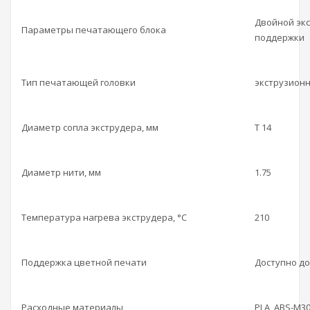
Двойной эк
Параметры печатающего блока
поддержки
Тип печатающей головки
экструзионн
Диаметр сопла экструдера, мм
Т 14
Диаметр нити, мм
1.75
Температура нагрева экструдера, °С
210
Поддержка цветной печати
Доступно до
Расходные материалы
PLA, ABS-M30