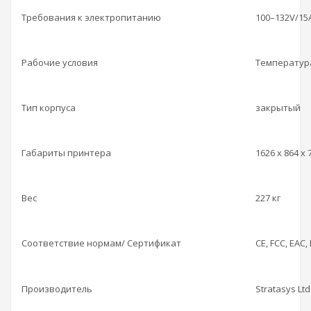
Требования к электропитанию
100–132V/15A
Рабочие условия
Температура
Тип корпуса
закрытый
Габариты принтера
1626 x 864 x
Вес
227 кг
Соответствие нормам/ Сертификат
CE, FCC, EAC,
Производитель
Stratasys Ltd