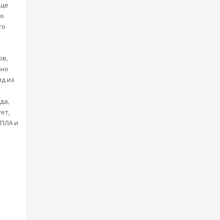
аще
го
го
ов,
жно
ид из
да,
ет,
-ПЛА и