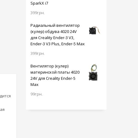
SparkX i7
399
грн.
Радиальный вентилятор
(кулер) обдува 4020 24V
для Creality Ender-3 V3,
Ender-3 V3 Plus, Ender-5 Max
399
грн.
Вентилятор (кулер)
материнской платы 4020
24V для Creality Ender-5
Max
99
грн.
дится
чая