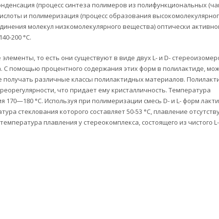
онденсация (процесс синтеза полимеров из полифункциональных (ч
кислоты и полимеризация (процесс образования высокомолекулярно
динения молекул низкомолекулярного вещества) оптически активно
40-200 °C.
элементы, то есть они существуют в виде двух L- и D- стереоизомер
. С помощью процентного содержания этих форм в полилактиде, мо
е получать различные классы полилактидных материалов. Полилакт
тереорегулярности, что придает ему кристалличность. Температура
ия 170—180 °C. Используя при полимеризации смесь D- и L- форм лакти
тура стеклования которого составляет 50-53 °C, плавление отсутству
 температура плавления у стереокомплекса, состоящего из чистого L