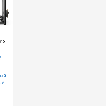
r 5
2
ный
ый