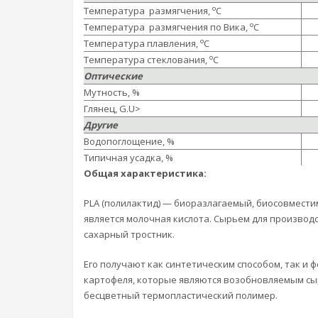
о
Температура размягчения,
С
о
Температура размягчения по Вика,
С
о
Температура плавления,
С
о
Температура стеклования,
С
Оптические
Мутность, %
Глянец, G.U>
Другие
Водопоглощение, %
Типичная усадка, %
Общая характеристика:
PLA (полилактид) — биоразлагаемый, биосовмест
является молочная кислота. Сырьем для производс
сахарный тростник.
Его получают как синтетическим способом, так и
картофеля, которые являются возобновляемым сы
бесцветный термопластический полимер.