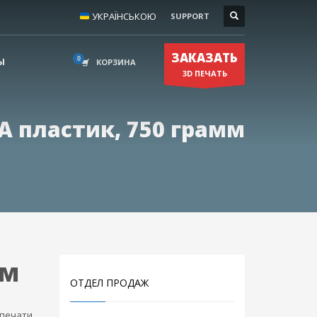
УКРАЇНСЬКОЮ
SUPPORT
КОНТАКТЫ
×
(050) 631–80–50
ЗАКАЗАТЬ
(068) 279–28–94
Ы
КОРЗИНА
3D ПЕЧАТЬ
print@3dreams.com.ua
ы
A пластик, 750 грамм
мм
ОТДЕЛ ПРОДАЖ
печати.