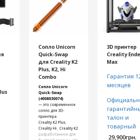
Сопло Unicorn
3D принтер
ля
Quick-Swap
Creality Ende
для Creality K2
Max
Plus, K2, Hi
Гарантия 1
Combo
месяцев
Сопло Unicorn
lus
Quick-Swap
(4008030074)
Официаль
— это современное
гарантийн
сопло для 3D-
принтера
талон и
Creality K2 Plus
,
товарный
Creality Hi
,
Creality K2
чек/
разработанное для
29,900
грн.