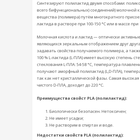
Синтезируют полилактид двумя способами: полик
всего бифункциональных) соединений) молочной 
вещества (полимера) путём многократного присое
лактида в растворе при 100-150 °C или в массе при 1
Молочная кислота и лактид — оптически активные 
являющихся зеркальным отображением друг друга
задавать свойства получаемого полимера, а такж
100 % L-лактида (L-ПЛА) имеет высокую степень с
стеклования L-ПЛА: 54-58 °C, температура плавлен
получают аморфный полилактид (L,D-ПЛА), темпера
так как нет кристаллической фазы. Самая высокая
чистого D-ПЛА, доходит до 220 °C.
Преимущества свойст PLA (полилактид):
Биологически безопасен. Нетоксичен;
Не имеет усадки;
Не растворим в спиртах и воде.
Недостатки свойств PLA (полилактид):