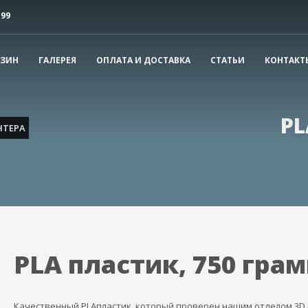
-99
ечати. Если у вас остались вопросы, свяжитесь с нами.
АЗИН
ГАЛЕРЕЯ
ОПЛАТА И ДОСТАВКА
СТАТЬИ
КОНТАКТ
3
Цены и сроки
Продвинутые параметр
PL
НТЕРА
PLA пластик, 750 гра
Качественный PLAпластик, который проверен нашим отделом 3D 