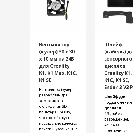
Вентилятор
Шлейф
(кулер) 30 x 30
(кабель) д
х 10 мм на 24В
сенсорного
для Creality
дисплея
K1, K1 Max, K1C,
Creality K1,
K1 SE
K1C, K1 SE,
Ender-3 V3 P
Вентилятор (кулер)
разработан для
Шлейф для
эффективного
подключения
охлаждения 3D-
дисплея
принтера Creality,
4.3 дюйма с
что способствует
разрешением
повышению качества
480×400,
печати и увеличению
обеспечивает