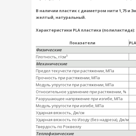
В наличии пластик с диаметром нити 1,75 и 3
желтый, натуральный.
Характеристики PLA пластика (полилактида):
Показатели
PL
Физические
3
Плотность, г/см
Механические
Предел текучести при растяжении, МПа
Прочность при растяжении, МПа
Модуль упругости при растяжении, МПа
Относительное удлинение при растяжении, %
Разрушающее напряжение при изгибе, МПа
Модуль упругости при изгибе, МПа
Ударная вязкость, Дж/см
Ударная вязкость по Изоду (без надреза), Дж/м
Твердость по Роквеллу
Теплофизические