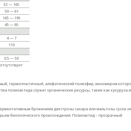
52 — 165
50 — 61
165 — 195
45 — 65
4 — 7
110
0.5 — 50
отсутствует
имый, термопластичный, алифатический полиэфир, мономером котор
тва полилактида служат органические ресурсы, такие как кукуруза и
 ферментативным брожением декстрозы сахара или мальтозы сусла з
рьем биологического происхождения. Полилактид – прозрачный