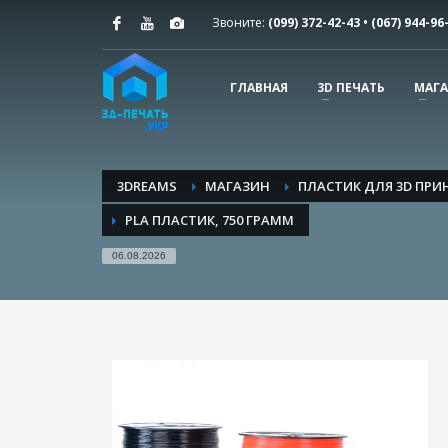
Звоните:
(099) 372-42-​43 • (067) 944-96
ПОДДЕРЖКА КЛИЕНТОВ
Мы подготовили полезные статьи о технологии 3Д п
ГЛАВНАЯ
3D ПЕЧАТЬ
МАГ
1
2
Вопросы и ответы
3DREAMS
МАГАЗИН
ПЛАСТИК ДЛЯ 3D ПРИ
PLA ПЛАСТИК, 750 ГРАММ
06.08.2026