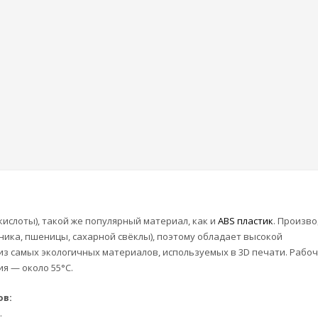
ислоты), такой же популярный материал, как и
ABS пластик
. Произво
тника, пшеницы, сахарной свёклы), поэтому обладает высокой
из самых экологичных материалов, используемых в 3D печати. Рабо
я — около 55°C.
ов:
.