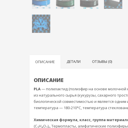
ДЕТАЛИ
ОТЗЫВЫ (0)
ОПИСАНИЕ
ОПИСАНИЕ
PLA
— полилактид (полиэфир на основе молочной к
из натурального сырья (кукурузы, сахарного трос
биологической совместимостью и является одним 
температура — 180-210°C, температура стекловани
Химическая формула, класс, группа материал
(C
H
O
)
Термопласты, алифатические полиэфиры
3
4
2
n