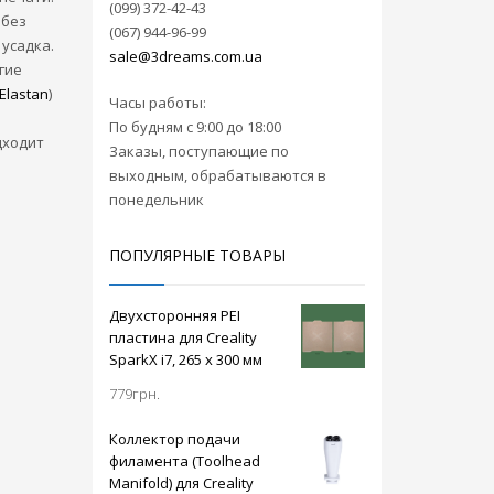
(099) 372-42-43
 без
(067) 944-96-99
усадка.
sale@3dreams.com.ua
гие
Elastan
)
Часы работы:
По будням с 9:00 до 18:00
дходит
Заказы, поступающие по
выходным, обрабатываются в
понедельник
ПОПУЛЯРНЫЕ ТОВАРЫ
Двухсторонняя PEI
пластина для Creality
SparkX i7, 265 x 300 мм
779
грн.
Коллектор подачи
филамента (Toolhead
Manifold) для Creality