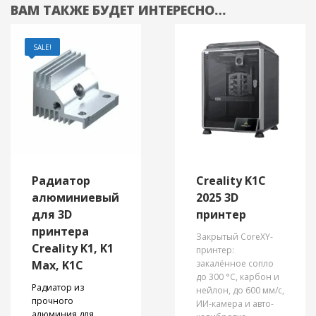
ВАМ ТАКЖЕ БУДЕТ ИНТЕРЕСНО…
SALE!
Радиатор
Creality K1C
алюминиевый
2025 3D
для 3D
принтер
принтера
Закрытый CoreXY-
Creality K1, K1
принтер:
Max, K1C
закалённое сопло
до 300 °C, карбон и
Радиатор из
нейлон, до 600 мм/с,
прочного
ИИ-камера и авто-
алюминия для