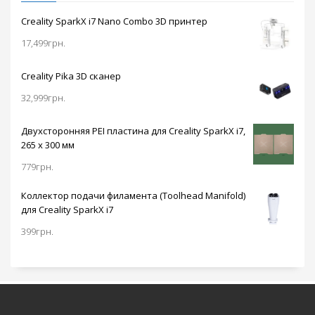
Creality SparkX i7 Nano Combo 3D принтер
17,499
грн.
Creality Pika 3D сканер
32,999
грн.
Двухсторонняя PEI пластина для Creality SparkX i7,
265 x 300 мм
779
грн.
Коллектор подачи филамента (Toolhead Manifold)
для Creality SparkX i7
399
грн.