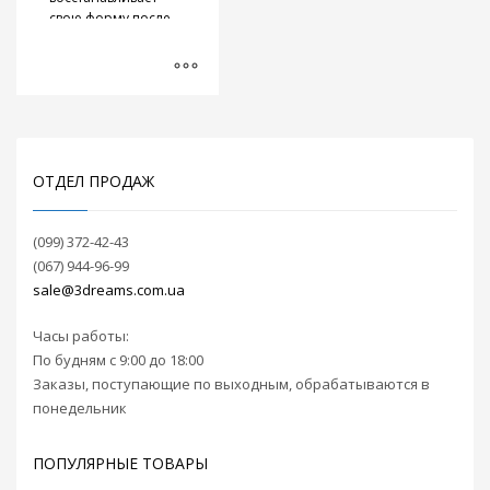
составляет 75 по
свою форму после
шкале D. Данный
деформации и
полимер может
применяется для 3D
применяться в
печати деталей,
стоматологии,
которые
печати
подвергаются
автомобильных
постоянной
изделий в виду
динамической
своих свойств.
ОТДЕЛ ПРОДАЖ
нагрузке. Нить
однородна, без
мусора. Как и другие
(099) 372-42-43
широко
(067) 944-96-99
распространенные
виды пластика (
sale@3dreams.com.ua
ABS
,
PLA
,
ABS+
,
HIPS
,
CoPET
) Elastan D100
Часы работы:
применяется для
По будням с 9:00 до 18:00
технологии печати
Заказы, поступающие по выходным, обрабатываются в
FDM.
понедельник
В наличии пластик с
диаметром нити
ПОПУЛЯРНЫЕ ТОВАРЫ
1,75.