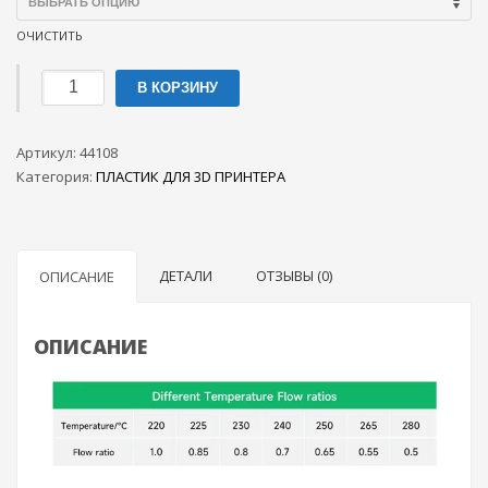
ОЧИСТИТЬ
Количество
В КОРЗИНУ
товара
eTPU-
Артикул:
LW
44108
Категория:
пластик
ПЛАСТИК ДЛЯ 3D ПРИНТЕРА
ESUN,
750
грамм
ДЕТАЛИ
ОТЗЫВЫ (0)
ОПИСАНИЕ
ОПИСАНИЕ