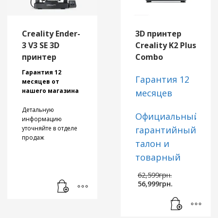
поломок.
Отличное решение
для замены
изношенных или
Creality Ender-
3D принтер
поврежденных
3 V3 SE 3D
Creality K2 Plus
деталей.
принтер
Combo
Гарантия 12
Гарантия 12
месяцев от
нашего магазина
месяцев
Детальную
Официальный
информацию
уточняйте в отделе
гарантийный
продаж
талон и
товарный
чек/
Первон
62,599
грн.
Область печати
Текущая
цена
накладная
от
56,999
грн.
220*220*250 мм
цена:
составл
Исключительная
нашего
56,999грн.
62,599гр
скорость печати
магазина
: максимальная