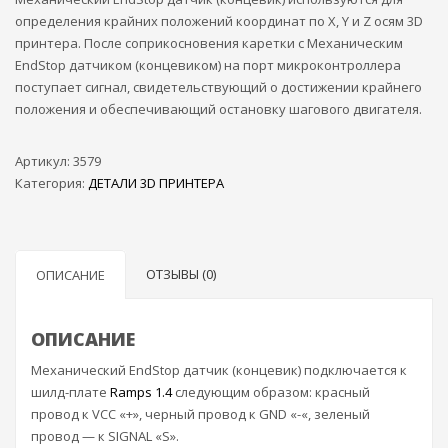
определения крайних положений координат по X, Y и Z осям 3D
принтера. После соприкосновения каретки с Механическим
EndStop датчиком (концевиком) на порт микроконтроллера
поступает сигнал, свидетельствующий о достижении крайнего
положения и обеспечивающий остановку шагового двигателя.
Артикул:
3579
Категория:
ДЕТАЛИ 3D ПРИНТЕРА
ОТЗЫВЫ (0)
ОПИСАНИЕ
ОПИСАНИЕ
Механический EndStop датчик (концевик) подключается к
шилд-плате
Ramps 1.4
следующим образом: красный
провод к VCC «+», черный провод к GND «-«, зеленый
провод — к SIGNAL «S».