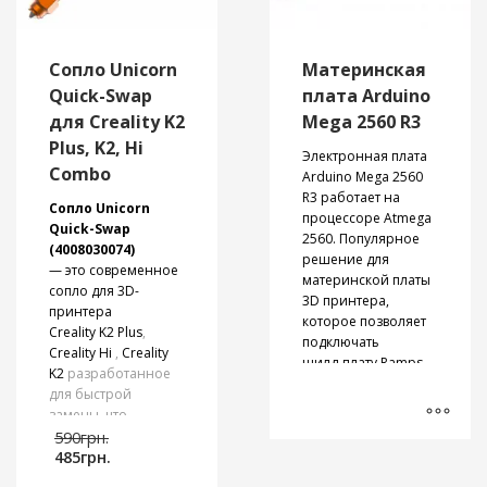
Сопло Unicorn
Материнская
Quick-Swap
плата Arduino
для Creality K2
Mega 2560 R3
Plus, K2, Hi
Электронная плата
Combo
Arduino Mega 2560
R3 работает на
Сопло Unicorn
процессоре Atmega
Quick-Swap
2560. Популярное
(4008030074)
решение для
— это современное
материнской платы
сопло для 3D-
3D принтера,
принтера
которое позволяет
Creality K2 Plus
,
подключать
Creality Hi
,
Creality
шилд-плату Ramps
K2
разработанное
1.4
,
драйвера
для быстрой
шаговых двигателей
,
замены, что
датчики
Первоначальная
упрощает
590
грн.
температуры
Текущая
цена
обслуживание и
485
грн.
экструдера
и
цена:
составляла
улучшает качество
нагревательной