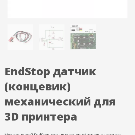
EndStop датчик
(концевик)
механический для
3D принтера
Механический EndStop датчик (концевик) используются для