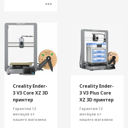
485грн..
590грн..
печати.
платформы
и
дисплей
.
Этот
Основные
товар
Маркировка товара
преимущества:
имеет
может отличаться от
той, которая
несколько
Быстрая замена:
изображена на
вариаций.
Сопло и
фотографиях.
Опции
термобарьер
можно
объединены, что
позволяет легко
выбрать
менять комплект за
на
считанные секунды.
странице
Трехкомпонентная
товара.
металлическая
конструкция:
Creality Ender-
Creality Ender-
Термобарьер из
3 V3 Core XZ 3D
3 V3 Plus Core
титана снижает
принтер
XZ 3D принтер
теплопередачу,
сопло из медного
Гарантия 12
Гарантия 12
сплава
месяцев от
месяцев от
обеспечивает
нашего магазина
нашего магазина
стабильный нагрев,
.
.
а стальной