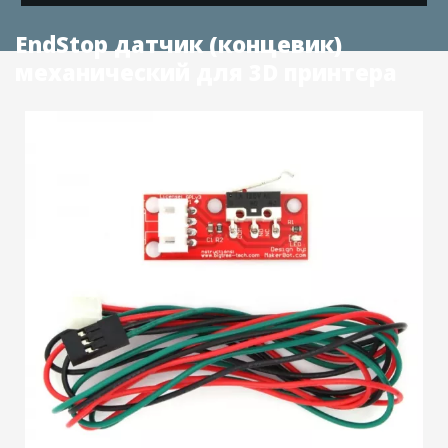
EndStop датчик (концевик)
механический для 3D принтера