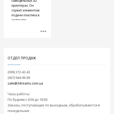
самодельных 3D
Эффективные
принтерах. Он
двойные
служит элементом
вентиляторы
подачи пластика в
экструдер
Крепление подходит
для двигателей
типа NEMA 17 и
фитинга
с резьбой M6
.
ОТДЕЛ ПРОДАЖ
(099) 372-42-43
(067) 944-96-99
sale@3dreams.com.ua
Часы работы:
По будням с 9:00 до 18:00
Заказы, поступающие по выходным, обрабатываются в
понедельник