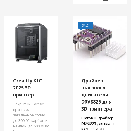
фоторезистором,
что
определяет крайнее
положение и
останавливает
SALE!
работу шагового
двигателя по
данной оси.
Creality K1C
Драйвер
2025 3D
шагового
принтер
двигателя
DRV8825 для
Закрытый CoreXY-
3D принтера
принтер:
закалённое сопло
Шаговый драйвер
до 300 °C, карбон и
DRV8825 для платы
нейлон, до 600 мм/с,
RAMPS 1.4
3D