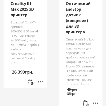
Creality K1
Оптический
Max 2025 3D
EndStop
принтер
датчик
(концевик)
Большой CoreXY-
для 3D
принтер
300×300×300 мм: AI
принтера
LiDAR, ИИ-камера,
Оптический EndStop
до 600 мм/с, поток
датчик (концевик)
до 32 мм³/с. Карбон,
используются для
нейлон,
определения
совместимость с
крайних положений
системой Creality
координат по X, Y и
CFS.
Z осям 3D принтера.
Его отличительной
28,399
грн.
особенностью
является наличие
оптической пары,
Первонача
которая реагирует
45
грн.
Текущая
цена
на преграду в
35
грн.
цена:
составлял
области между
35грн..
45грн..
светодиодом и