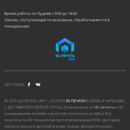
повышают точность
печати.
Время работы по будням с 9:00 до 18:00
Заказы, поступающие по выходным, обрабатываются в
Углубляясь в тему
безопасности
понедельник
пользователя: 2
встроенных
воздушных фильтра
HEPA очищают от
мелких частиц,
образующихся при
печати особенно
ABS пластиком.
Также если во время
печати открыть
GET SOCIAL
дверцу, принтер
подаст сигнал
тревоги,
© 2015 3Д-ПЕЧАТЬ.УКР — УСЛУГИ
3D ПЕЧАТИ
В КИЕВЕ И ХАРЬКОВЕ,
приостановит
С ДОСТАВКОЙ В ЛЮБОЙ ГОРОД. Лучшая цена на
3D печать
и 3D
работу и быстро
сканирование в Киеве с высотой точностью из ABS и PLA
остынет, чтобы
избежать ожогов.
пластика по 3D технологии прототипирования FDM. Доставка
напечатанных в деталей в Киев, Львов, Днепропетровск,