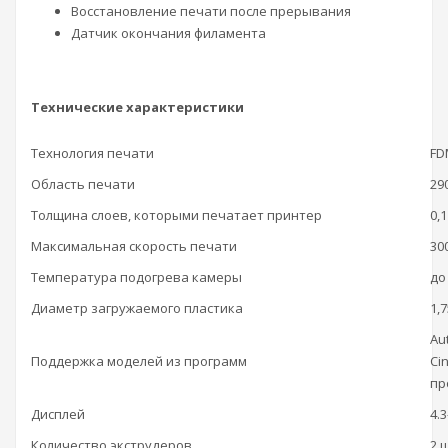
Восстановление печати после прерывания
Датчик окончания филамента
Технические характеристики
Технология печати
FD
Область печати
29
Толщина слоев, которыми печатает принтер
0,
Максимальная скорость печати
30
Температура подогрева камеры
до
Диаметр загружаемого пластика
1,
Au
Поддержка моделей из программ
Ci
пр
Дисплей
4.
Количество экструдеров
2 