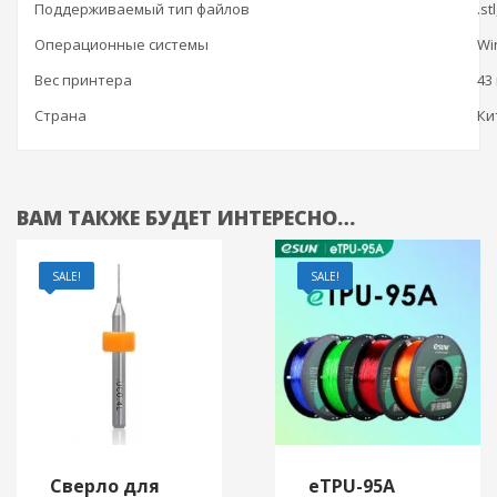
Поддерживаемый тип файлов
.st
Операционные системы
Wi
Вес принтера
43 
Страна
Ки
ВАМ ТАКЖЕ БУДЕТ ИНТЕРЕСНО…
SALE!
SALE!
Сверло для
eTPU-95A