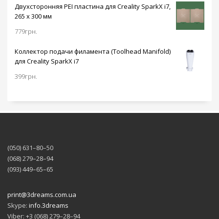
Управление печатью
аэрокосмическими
датчиком
Двухсторонняя PEI пластина для Creality SparkX i7,
происходит с
алюминиевыми
окончания
265 x 300 мм
помощью
профилями.
филамента.
сенсорного дисплея
Принтер хорошо
Подогреваемая до
779
грн.
на передней панели
противостоит
100 градусов
принтера.
инерционной силе
металлическая
Коллектор подачи филамента (Toolhead Manifold)
движущейся
платформа откроет
для Creality SparkX i7
печатающей
доступ к работе с
головки. Встроенная
399
грн.
широким
портальная система
ассортиментом
с осями X/Y
пластиков для
изготовлена ​​на
реализации ваших
станке с ЧПУ с
идей.
точностью до 0,01
мм. Точные
двигатели с высоким
(050) 631–80–50
крутящим
(068) 279–28–94
моментом и
прочные зубчатые
(093) 449–65–65
ремни и шкивы
дополнительно
print@3dreams.com.ua
снижают
Skype:
info.3dreams
механические
ошибки и
Viber: +3 (068) 279–28–94