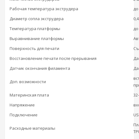
Рабочая температура экструдера
до
Диаметр сопла экструдера
0,
Температура платформы
до
Выравнивание платформы
Ав
Поверхность для печати
Съ
Восстановление печати после прерывания
Да
Датчик окончания филамента
Да
вс
Доп. возможности
пр
Материнская плата
32
Напряжение
вх
Подключение
US
Пл
Расходные материалы
TP