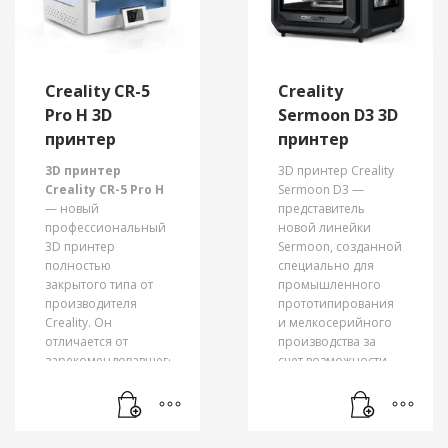
оси Z, тихую
мощную 32-битную
материнскую плату
и цветной экран для
управления печатью
Creality CR-5
Creality
с помощью
Pro H 3D
Sermoon D3 3D
энкодера. Сопло
принтер
принтер
принтера греется до
260 градусов, а
3D принтер
3D принтер Creality
платформа — до 100
Creality CR-5 Pro H
Sermoon D3 —
градусов, позволяя
— новый
представитель
использовать
профессиональный
новой линейки
различные типы
3D принтер
Sermoon, созданной
филамента в работе.
полностью
специально для
закрытого типа от
промышленного
Среди важных
производителя
прототипирования
новшеств Ender-3 S1
Creality. Он
и мелкосерийного
— экструдер с типом
отличается от
производства за
подачи Direct для
зарекомендовавшего
счет возможности
использования
себя
это модели
гибких пластиков.
предшественника
подключаться к к
Также теперь вы
Creality CR-5 Pro тем,
локальной сети или
можете не
что максимальная
Интернету через
ограничивать себя