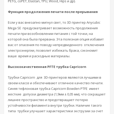
PETG, coPET, Elastan, TPU, Wood, Hips и др).
Функция продолжения печати после прерывания
Если у вас внезапно мигнул свет, то 3D принтер Anycubic
Mega SE предусматривает возможность продолжения
печати при возобновлении питания с той точки, на
которой она была прервана. Эта полезная опция избавит
вас от опасения по поводу непредвиденного отключения
электроэнергии, позволит избежать брака, сэкономит
ваше время и расходные материалы.
Высококачественная PFTE трубка Capricorn
Трубки Capricorn для 3D-принтеров являются лучшими в
своем классе и обеспечивают отличное качество печати.
Синяя тефлоновая трубка Capricorn Bowden PTFE имеет
жесткие допуски диаметра (1,9мм ± 0,05 мм), что сокращает
лишнее пространство и предотвращает потерю
устойчивости филамента внутри трубки. Наличие такого
типа трубки улучшает характеристики экструзии за счет