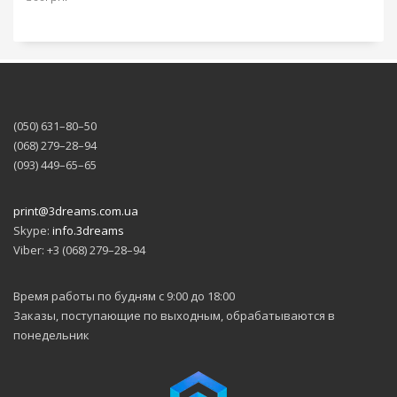
подогрева до до 100
градусов и
значительно
расширяет
возможности
принтера для
печати изделий
(050) 631–80–50
различной
(068) 279–28–94
сложности. Принтер
(093) 449–65–65
оснащен датчиком
окончания
филамента, который
print@3dreams.com.ua
позволит избежать
Skype:
info.3dreams
потерь при печати в
случае прерывания
Viber: +3 (068) 279–28–94
нити, а функция
продолжения
Время работы по будням с 9:00 до 18:00
печати после
Заказы, поступающие по выходным, обрабатываются в
прерывания
позволит
понедельник
продолжить печати
с прерванного
места в случае