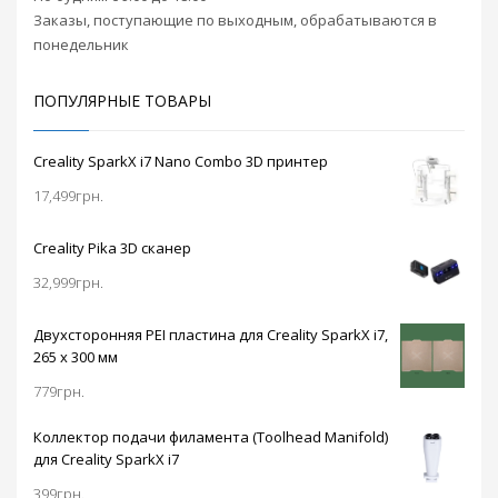
камеры для печати
Заказы, поступающие по выходным, обрабатываются в
более капризными
понедельник
филаментами.
Важной
особенностью
ПОПУЛЯРНЫЕ ТОВАРЫ
модели является
наличие двойного
облегченного
Creality SparkX i7 Nano Combo 3D принтер
металлического
17,499
грн.
хотенда с
возможностью
добавления
Creality Pika 3D сканер
третьего для
32,999
грн.
цветной печати.
Хотенд греется до
350 градусов
Двухсторонняя PEI пластина для Creality SparkX i7,
открывая доступ к
265 x 300 мм
различным
профессиональным
779
грн.
филаментам.
Керамическая
Коллектор подачи филамента (Toolhead Manifold)
платформа
для Creality SparkX i7
оснащена
399
грн.
возможностью