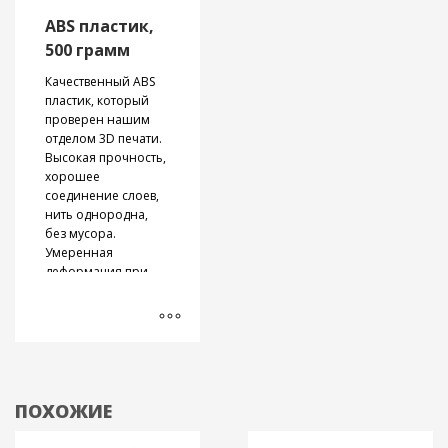
тока.
ABS пластик,
500 грамм
Качественный ABS
пластик, который
проверен нашим
отделом 3D печати.
Высокая прочность,
хорошее
соединение слоев,
нить однородна,
без мусора.
Умеренная
деформация при
остывании и
температурная
усадка.
Предоставляем
бесплатные
образцы для
тестирования. Как и
ПОХОЖИЕ
другие широко
распространенные