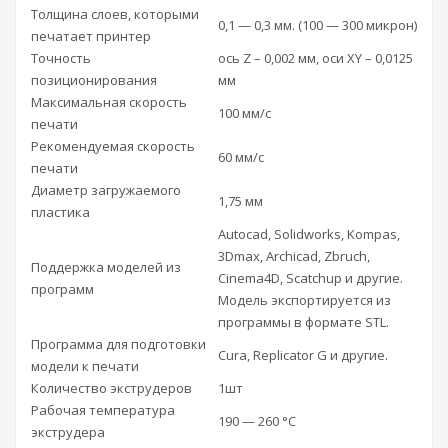
Толщина слоев, которыми
0,1 — 0,3 мм. (100 — 300 микрон)
печатает принтер
Точность
ось Z – 0,002 мм, оси XY – 0,0125
позиционирования
мм
Максимальная скорость
100 мм/с
печати
Рекомендуемая скорость
60 мм/с
печати
Диаметр загружаемого
1,75 мм
пластика
Autocad, Solidworks, Kompas,
3Dmax, Archicad, Zbruch,
Поддержка моделей из
Cinema4D, Scatchup и другие.
программ
Модель экспортируется из
программы в формате STL.
Программа для подготовки
Cura, Replicator G и другие.
модели к печати
Количество экструдеров
1шт
Рабочая температура
190 — 260 °С
экструдера