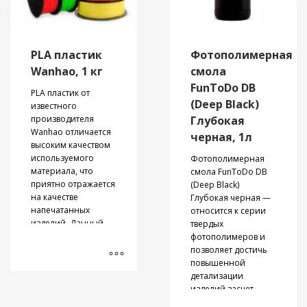
связанных с
функций Creality K2
общее время
точкам
детализацией и
Plus Combo — это
печати.
Сверхбыстрая
высокой точностью.
мощный
Снижение
печать: 700 мм/с —
инструмент для тех,
шума при
лучшая в отрасли
PLA пластик
Фотополимерная
кто хочет
работе
скорость для
Wanhao, 1 кг
смола
расширить границы
принтера CoreXY
3D-печати.
Конструкция
FunToDo DB
Специально для
PLA пластик от
обеспечивает
Print Farm:
(Deep Black)
известного
эффективное
управление
производителя
Глубокая
охлаждение
несколькими
Wanhao отличается
черная, 1л
без
принтерами через
высоким качеством
использования
WLAN
используемого
Фотополимерная
дополнительных
материала, что
смола FunToDo DB
вентиляторов,
приятно отражается
(Deep Black)
что снижает
на качестве
Глубокая черная —
шум и делает
напечатанных
относится к серии
процесс
изделий. Данный
твердых
печати более
PLA пластик Wanhao
фотополимеров и
комфортным.
неоднократно
позволяет достичь
Современный
проверен в
повышенной
и
работе нашим
детализации
практичный
отделом 3D печати и
изделий засчет
дизайн
нашими клиентами,
наличия в своем