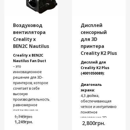
Воздуховод
Дисплей
вентилятора
сенсорный
Creality x
для 3D
BEN2C Nautilus
принтера
Creality K2 Plus
Creality x BEN2C
Nautilus Fan Duct
Дисплей для
– это
Creality K2 Plus
инновационное
(4001050089):
решение для 3D-
принтеров, которое
Диагональ
сочетает в себе
экрана:
высокую
4,3 дюйма,
производительность,
обеспечивающая
равномерное
четкое и интуитивно
охлаждение и
понятное
Первоначальная
легкий дизайн. Этот
1,749
грн.
управление 3D-
Текущая
цена
воздухоотвод
1,249
грн.
2,800
грн.
принтером.
цена:
составляла
обеспечивает
Разрешение: