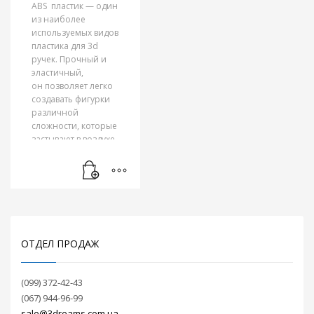
ABS пластик — один
диаметром нити
из наиболее
1,75. Благодаря
используемых видов
своей
пластика для 3d
экологичности
ручек. Прочный и
отлично подходит
эластичный,
для рисованиями
он позволяет легко
3D ручками.
создавать фигурки
различной
сложности, которые
застывают в воздухе
или на листе бумаги
и могут быть без
труда откреплены от
поверхности.
Разнообразие
цветовой палитры
ОТДЕЛ ПРОДАЖ
сделает ваши
творения еще
более красочными.
(099) 372-42-43
(067) 944-96-99
Подходят для 3d
sale@3dreams.com.ua
ручек Myriwell,