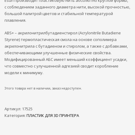
Esun производит пластиковую нить абсолютно круглой формы,
с соблюдением заданного диаметра нити, высокой прочностью,
большой палитрой цветов и стабильной температурой
плавления.
ABS+ – акрилонитрилбутадиенстирол (Acrylonitrile Butadiene
Styrene) термопластическая смола на основе сополимера
акрилонитрила с бутадиеном и стиролом, а также с добавками,
обеспечивающими улучшенные физические свойства.
Модифицированный АБС имеет меньший коэффициент усадки,
что совместно с улучшенной адгезией сводит коробление
модели к минимуму.
Этого товара нет в наличии, заказ недоступен.
Артикул:
17525
Категория:
ПЛАСТИК ДЛЯ 3D ПРИНТЕРА