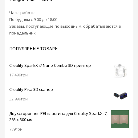
Smarten, Sunlu, XYZ и
др.
Часы работы:
По будням с 9:00 до 18:00
Заказы, поступающие по выходным, обрабатываются в
понедельник
ПОПУЛЯРНЫЕ ТОВАРЫ
Creality SparkX i7 Nano Combo 3D принтер
17,499
грн.
Creality Pika 3D сканер
32,999
грн.
Двухсторонняя PEI пластина для Creality SparkX i7,
265 x 300 мм
779
грн.