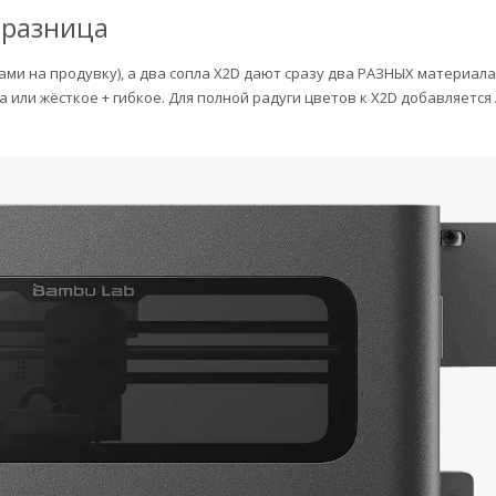
 разница
дами на продувку), а два сопла X2D дают сразу два РАЗНЫХ материала
ли жёсткое + гибкое. Для полной радуги цветов к X2D добавляется