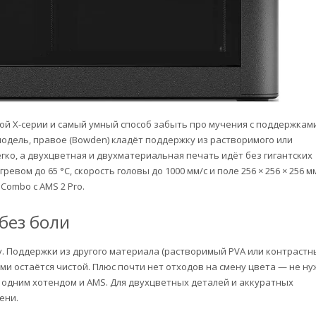
ой X-серии и самый умный способ забыть про мучения с поддержками
т модель, правое (Bowden) кладёт поддержку из растворимого или
гко, а двухцветная и двухматериальная печать идёт без гигантских
вом до 65 °C, скорость головы до 1000 мм/с и поле 256 × 256 × 256 м
Combo с AMS 2 Pro.
без боли
. Поддержки из другого материала (растворимый PVA или контрастн
ими остаётся чистой. Плюс почти нет отходов на смену цвета — не н
с одним хотендом и AMS. Для двухцветных деталей и аккуратных
ени.