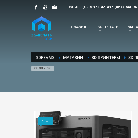
Звоните:
(099) 372-42-​43 • (067) 944-96
ПОДДЕРЖКА КЛИЕНТОВ
Мы подготовили полезные статьи о технологии 3Д п
ГЛАВНАЯ
3D ПЕЧАТЬ
МАГ
1
2
Вопросы и ответы
3DREAMS
МАГАЗИН
3D ПРИНТЕРЫ
3D П
08.08.2026
NEW!