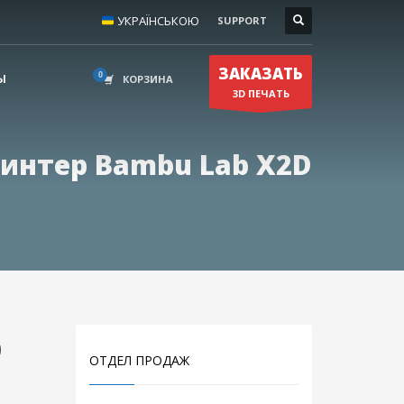
УКРАЇНСЬКОЮ
SUPPORT
КОНТАКТЫ
×
(050) 631–80–50
ЗАКАЗАТЬ
(068) 279–28–94
Ы
КОРЗИНА
3D ПЕЧАТЬ
print@3dreams.com.ua
ы
ринтер Bambu Lab X2D
b
ОТДЕЛ ПРОДАЖ