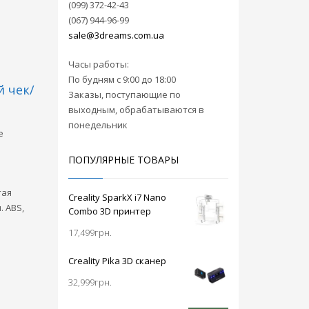
(099) 372-42-43
(067) 944-96-99
sale@3dreams.com.ua
Часы работы:
По будням с 9:00 до 18:00
 чек/
Заказы, поступающие по
выходным, обрабатываются в
понедельник
е
ПОПУЛЯРНЫЕ ТОВАРЫ
тая
Creality SparkX i7 Nano
. ABS,
Combo 3D принтер
17,499
грн.
Creality Pika 3D сканер
32,999
грн.