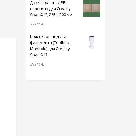
Двухсторонняя PEI
пластина для Creality
SparkX i7, 265 x 300 мм
779
грн.
Коллектор подачи
филамента (Toolhead
Manifold) для Creality
SparkX i7
399
грн.