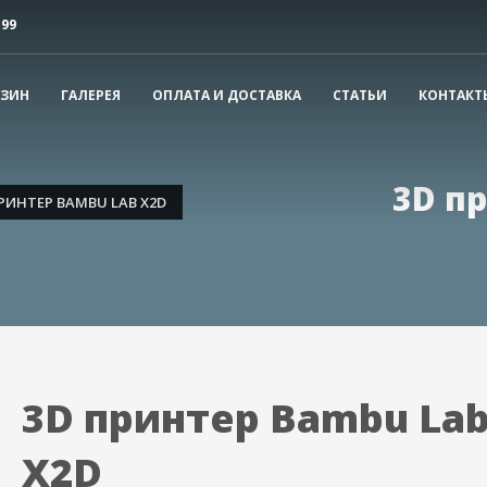
-99
ечати. Если у вас остались вопросы, свяжитесь с нами.
АЗИН
ГАЛЕРЕЯ
ОПЛАТА И ДОСТАВКА
СТАТЬИ
КОНТАКТ
3
Цены и сроки
Продвинутые параметр
3D п
РИНТЕР BAMBU LAB X2D
3D принтер Bambu La
X2D