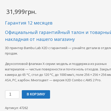
31,999
грн.
Гарантия 12 месяцев
Официальный гарантийный талон и товарный
накладная от нашего магазину
3D принтер Bambu Lab X2D с гарантией — узнайте детали в отдел
продаж.
Двухсопловой флагман X-серии: модель и поддержка из разных
материалов — чистые поверхности и почти ноль отходов. Закры
камера до 65 °C, стол до 120 °C, до 1000 мм/с, поле 256 × 256 × 256 мм
ASA, PC, карбон. Многоцвет — версия X2D Combo с AMS 2 Pro.
Количество
В КОРЗИНУ
товара
3D
Артикул:
47262
принтер