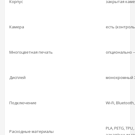
Корпус
закрытая каме
Камера
есть (контроль
Многоцветная печать
опционально — 
Дисплей
монохромный 
Подключение
Wi-Fi, Bluetooth
PLA, PETG, TPU
Расходные материалы
закалённым соп