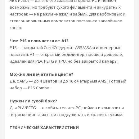
ABS и ASA — да, это его сильная сторона. PC и нейлон
возможны, но требуют сухого филамента и аккуратных
настроек — не режим «нажал и забыл». Для карбоновых и
стеклонаполненных композитов поставьте закалённое
сопло.
Чем P1S отличается от A1?
P1S — закрытый CoreXY: держит ABS/ASA и инженерные
пластики. A1 — открытый бедслингер: проще и дешевле,
идеален для PLA, PETG и TPU, но без закрытой камеры.
Можно ли печатать в цвете?
Да, с AMS — до 4 цветов (и до 16 с четырьмя AMS). Готовый
набор — P1S Combo.
Нужен ли сухой бокс?
Для PLA/PETG — не обязательно. PC, нейлон и композиты
гигроскопичны: их стоит подсушивать и хранить сухими.
ТЕХНИЧЕСКИЕ ХАРАКТЕРИСТИКИ