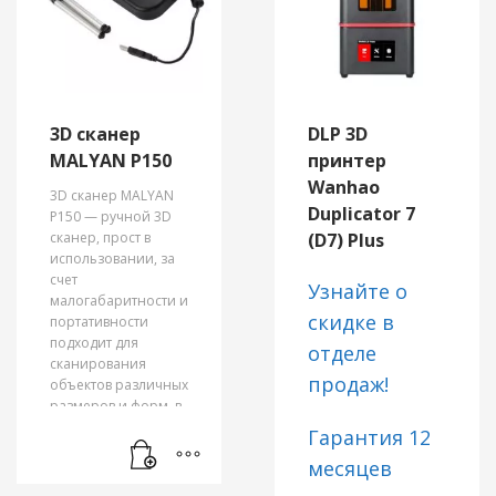
3D сканер
DLP 3D
MALYAN P150
принтер
Wanhao
3D сканер MALYAN
Duplicator 7
P150 — ручной 3D
сканер, прост в
(D7) Plus
использовании, за
счет
Узнайте о
малогабаритности и
скидке в
портативности
подходит для
отделе
сканирования
продаж!
объектов различных
размеров и форм, в
том числе человека.
Гарантия 12
После
месяцев
непосредственного
сканирования и