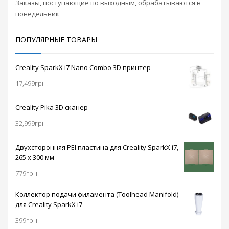
Заказы, поступающие по выходным, обрабатываются в
окончания или
понедельник
поломки
филамента, а также
функцией
ПОПУЛЯРНЫЕ ТОВАРЫ
возобновления
печати.
Подогреваемая до
Creality SparkX i7 Nano Combo 3D принтер
100 градусов
17,499
грн.
металлическая
платформа откроет
доступ к работе с
Creality Pika 3D сканер
широким
32,999
грн.
ассортиментом
пластиков для
реализации ваших
Двухсторонняя PEI пластина для Creality SparkX i7,
идей.
265 x 300 мм
779
грн.
Коллектор подачи филамента (Toolhead Manifold)
для Creality SparkX i7
399
грн.