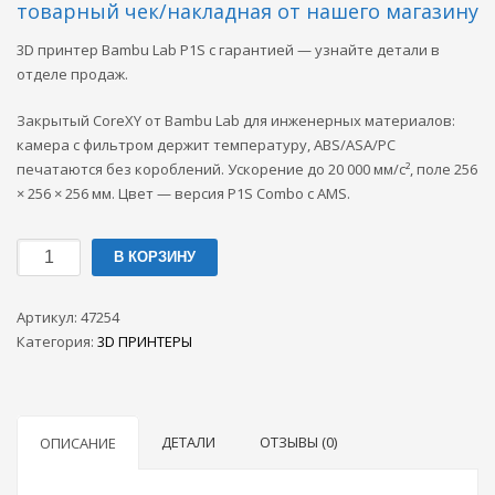
товарный чек/накладная от нашего магазину
3D принтер Bambu Lab P1S с гарантией — узнайте детали в
отделе продаж.
Закрытый CoreXY от Bambu Lab для инженерных материалов:
камера с фильтром держит температуру, ABS/ASA/PC
печатаются без короблений. Ускорение до 20 000 мм/с², поле 256
× 256 × 256 мм. Цвет — версия P1S Combo с AMS.
Количество
В КОРЗИНУ
товара
3D
Артикул:
47254
принтер
Категория:
3D ПРИНТЕРЫ
Bambu
Lab
P1S
ДЕТАЛИ
ОТЗЫВЫ (0)
ОПИСАНИЕ