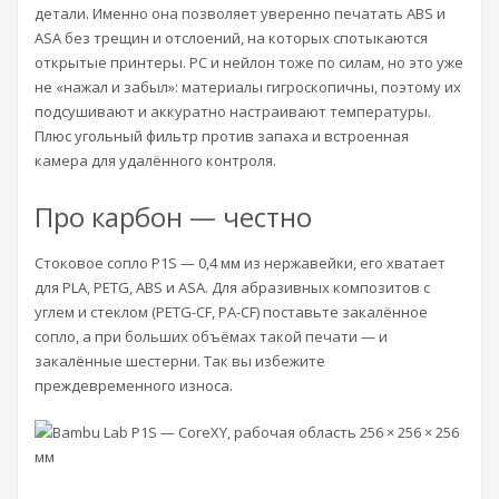
детали. Именно она позволяет уверенно печатать ABS и
ASA без трещин и отслоений, на которых спотыкаются
открытые принтеры. PC и нейлон тоже по силам, но это уже
не «нажал и забыл»: материалы гигроскопичны, поэтому их
подсушивают и аккуратно настраивают температуры.
Плюс угольный фильтр против запаха и встроенная
камера для удалённого контроля.
Про карбон — честно
Стоковое сопло P1S — 0,4 мм из нержавейки, его хватает
для PLA, PETG, ABS и ASA. Для абразивных композитов с
углем и стеклом (PETG-CF, PA-CF) поставьте закалённое
сопло, а при больших объёмах такой печати — и
закалённые шестерни. Так вы избежите
преждевременного износа.