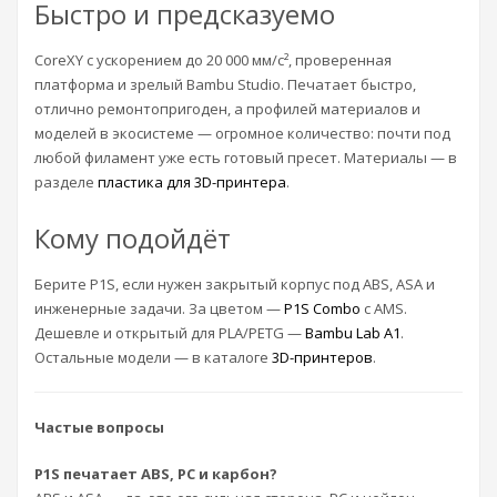
Быстро и предсказуемо
CoreXY с ускорением до 20 000 мм/с², проверенная
платформа и зрелый Bambu Studio. Печатает быстро,
отлично ремонтопригоден, а профилей материалов и
моделей в экосистеме — огромное количество: почти под
любой филамент уже есть готовый пресет. Материалы — в
разделе
пластика для 3D-принтера
.
Кому подойдёт
Берите P1S, если нужен закрытый корпус под ABS, ASA и
инженерные задачи. За цветом —
P1S Combo
с AMS.
Дешевле и открытый для PLA/PETG —
Bambu Lab A1
.
Остальные модели — в каталоге
3D-принтеров
.
Частые вопросы
P1S печатает ABS, PC и карбон?