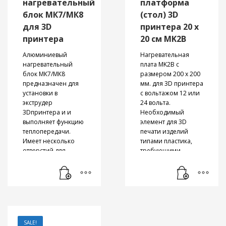
нагревательный
платформа
Специально для
Print Farm:
блок МК7/МК8
(стол) 3D
управление
для 3D
принтера 20 х
несколькими
принтера
20 см MK2B
принтерами через
WLAN
Алюминиевый
Нагревательная
нагревательный
плата MK2B с
блок МК7/МК8
размером 200 х 200
предназначен для
мм. для 3D принтера
установки в
с вольтажом 12 или
экструдер
24 вольта.
3Dпринтера и и
Необходимый
выполняет функцию
элемент для 3D
теплопередачи.
печати изделий
Имеет несколько
типами пластика,
отверстий для
требующими
установки
подогрева стола.
нагревательного
Для регулировки
элемента
,
платформы
термистора
,
сопла
и
используются
термобарьера
.
специальные
Подходит для
пружины
. Подходит
пластика с
для 3D принтеров
SALE!