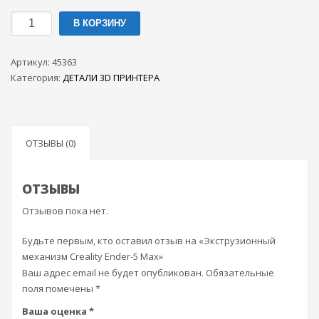
Количество
В КОРЗИНУ
товара
Экструзионный
Артикул:
45363
механизм
Категория:
ДЕТАЛИ 3D ПРИНТЕРА
Creality
Ender-
5
Max
ОТЗЫВЫ (0)
ОТЗЫВЫ
Отзывов пока нет.
Будьте первым, кто оставил отзыв на «Экструзионный
механизм Creality Ender-5 Max»
Ваш адрес email не будет опубликован.
Обязательные
поля помечены
*
Ваша оценка
*