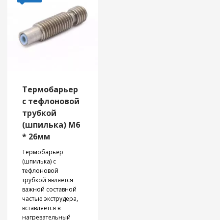
диаметром нити
Prusa, Wanhao и др.
1.75 мм и 3.0 мм.
Термобарьер
с тефлоновой
трубкой
(шпилька) M6
* 26мм
Термобарьер
(шпилька) с
тефлоновой
трубкой является
важной составной
частью экструдера,
вставляется в
нагревательный