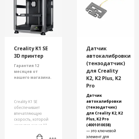
Creality K1 SE
Датчик
3D принтер
автокалибровки
(тензодатчик)
Гарантия 12
для Creality
месяцев от
нашего магазина.
K2, K2 Plus, K2
Pro
Датчик
автокалибровки
Creality K1 SE
(тензодатчик)
обеспечивает
для Creality K2, K2
впечатляющую
Plus, K2 Pro
скорость, которой
(4001010038)
славится серия K1,
— это ключевой
сохраняя при этом
элемент для
неизменное