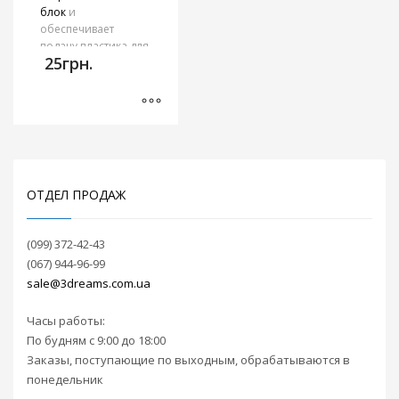
блок
и
обеспечивает
подачу пластика для
25
грн.
3D печати. Также
термобарьер
обладает отличной
теплоизоляцией,
необходимой для
Этот
алюминиевого
товар
нагревательного
имеет
блока, а также
несколько
ОТДЕЛ ПРОДАЖ
предотвращает
вариаций.
преждевременное
Опции
плавление нити
(099) 372-42-43
подаваемого
можно
(067) 944-96-99
пластика.
выбрать
sale@3dreams.com.ua
на
На
странице
выбор термобарьеры
Часы работы:
товара.
для загружаемого
По будням с 9:00 до 18:00
пластика диаметром
Заказы, поступающие по выходным, обрабатываются в
1.75 мм и 3.0 мм.
понедельник
Также возможен