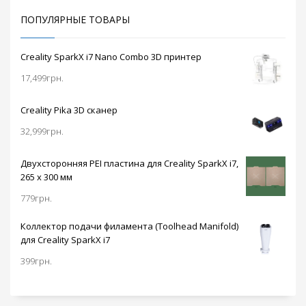
выбор товара с
тефлоновой
ПОПУЛЯРНЫЕ ТОВАРЫ
трубкой или без
нее.
Creality SparkX i7 Nano Combo 3D принтер
17,499
грн.
Creality Pika 3D сканер
32,999
грн.
Двухсторонняя PEI пластина для Creality SparkX i7,
265 x 300 мм
779
грн.
Коллектор подачи филамента (Toolhead Manifold)
для Creality SparkX i7
399
грн.