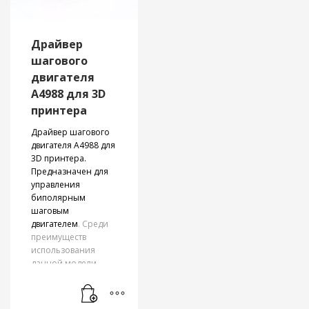
странице
товара.
Драйвер
шагового
двигателя
А4988 для 3D
принтера
Драйвер шагового
двигателя А4988 для
3D принтера.
Предназначен для
управления
биполярным
шаговым
двигателем
. Среди
преимуществ
использования
данной модели —
защита от
перегрузки и
температур. Также