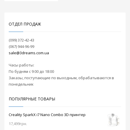
одна из функций
драйвера —
регулировка
ограничения
ОТДЕЛ ПРОДАЖ
максимального
тока. Драйвер
шагового двигателя
(099) 372-42-43
А4988 поставляется
(067) 944-96-99
сразу в комплекте с
радиатором
sale@3dreams.com.ua
охлаждения для
платы
RAMPS 1.4
.
Часы работы:
Прилагается
По будням с 9:00 до 18:00
инструкция по
Заказы, поступающие по выходным, обрабатываются в
подключению.
понедельник
ПОПУЛЯРНЫЕ ТОВАРЫ
Creality SparkX i7 Nano Combo 3D принтер
17,499
грн.