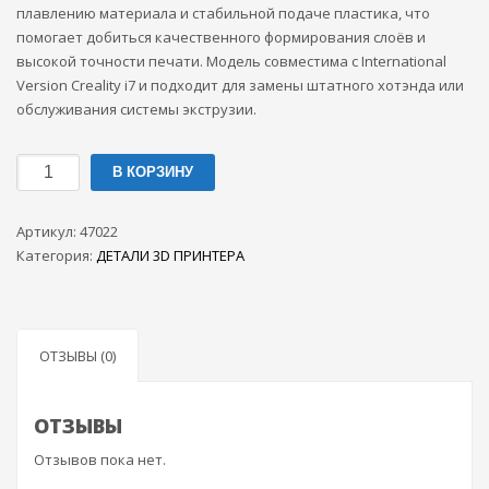
плавлению материала и стабильной подаче пластика, что
помогает добиться качественного формирования слоёв и
высокой точности печати. Модель совместима с International
Version Creality i7 и подходит для замены штатного хотэнда или
обслуживания системы экструзии.
Количество
В КОРЗИНУ
товара
Хотэнд
Артикул:
47022
(hotend)
Категория:
ДЕТАЛИ 3D ПРИНТЕРА
для
Creality
Sparkx
i7
ОТЗЫВЫ (0)
ОТЗЫВЫ
Отзывов пока нет.