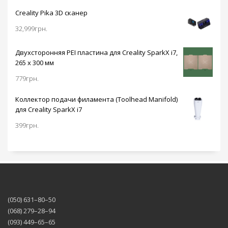
Creality Pika 3D сканер
32,999
грн.
Двухсторонняя PEI пластина для Creality SparkX i7,
265 x 300 мм
779
грн.
Коллектор подачи филамента (Toolhead Manifold)
для Creality SparkX i7
399
грн.
(050) 631–80–50
(068) 279–28–94
(093) 449–65–65