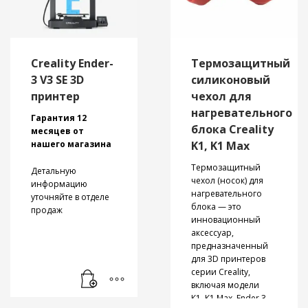
Creality Ender-
Термозащитный
3 V3 SE 3D
силиконовый
принтер
чехол для
нагревательного
Гарантия 12
блока Creality
месяцев от
нашего магазина
K1, K1 Max
Термозащитный
Детальную
чехол (носок) для
информацию
нагревательного
уточняйте в отделе
блока — это
продаж
инновационный
аксессуар,
предназначенный
для 3D принтеров
Область печати
серии Creality,
220*220*250 мм
включая модели
Исключительная
К1
,
К1 Max
,
Ender 3
скорость печати