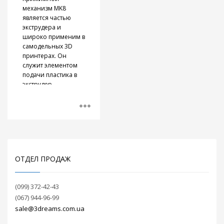
механизм MK8
является частью
экструдера и
широко применим в
самодельных 3D
принтерах. Он
служит элементом
подачи пластика в
экструдер
Крепление подходит
для двигателей
типа NEMA 17 и
фитинга
с резьбой M6
.
ОТДЕЛ ПРОДАЖ
(099) 372-42-43
(067) 944-96-99
sale@3dreams.com.ua