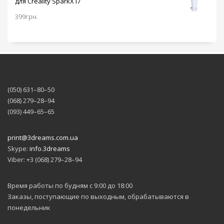
для Creality SparkX i7
399
грн.
(050) 631–80–50
(068) 279–28–94
(093) 449–65–65
print@3dreams.com.ua
Skype:
info.3dreams
Viber: +3 (068) 279–28–94
Время работы по будням с 9:00 до 18:00
Заказы, поступающие по выходным, обрабатываются в
понедельник