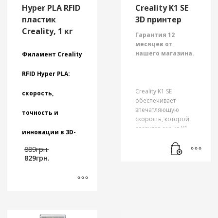
Hyper PLA RFID
Creality K1 SE
пластик
3D принтер
Creality, 1 кг
Гарантия 12
месяцев от
нашего магазина.
Филамент Creality
RFID Hyper PLA:
Creality K1 SE
скорость,
обеспечивает
впечатляющую
точность и
скорость, которой
славится серия K1,
инновации в 3D-
сохраняя при этом
Первоначальная
неизменное
889
грн.
печати!
Текущая
цена
качество печати, и
829
грн.
цена:
составляла
все это по доступной
Hyper PLA RFID
829грн..
889грн..
цене. Принтер
пластик Creality
разработан для
– это
удобства
Этот
усовершенствованный
пользователя
товар
PLA-пластик,
благодаря простой
разработанный для
имеет