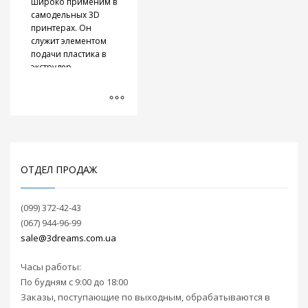
широко применим в
самодельных 3D
принтерах. Он
служит элементом
подачи пластика в
экструдер
Крепление подходит
для двигателей
типа NEMA 17 и
фитинга
с резьбой M6
.
ОТДЕЛ ПРОДАЖ
(099) 372-42-43
(067) 944-96-99
sale@3dreams.com.ua
Часы работы:
По будням с 9:00 до 18:00
Заказы, поступающие по выходным, обрабатываются в