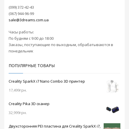
шагового двигателя
(099) 372-42-43
А4988 поставляется
(067) 944-96-99
сразу в комплекте с
радиатором
sale@3dreams.com.ua
охлаждения для
платы
RAMPS 1.4
.
Часы работы:
Прилагается
По будням с 9:00 до 18:00
инструкция по
Заказы, поступающие по выходным, обрабатываются в
подключению.
понедельник
ПОПУЛЯРНЫЕ ТОВАРЫ
Creality SparkX i7 Nano Combo 3D принтер
17,499
грн.
Creality Pika 3D сканер
32,999
грн.
Двухсторонняя PEI пластина для Creality SparkX i7,