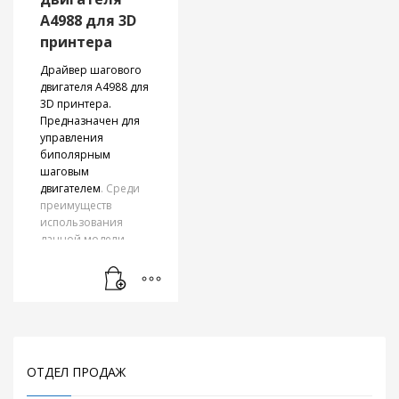
А4988 для 3D
принтера
Драйвер шагового
двигателя А4988 для
3D принтера.
Предназначен для
управления
биполярным
шаговым
двигателем
. Среди
преимуществ
использования
данной модели —
защита от
перегрузки и
температур. Также
одна из функций
драйвера —
регулировка
ограничения
ОТДЕЛ ПРОДАЖ
максимального
тока. Драйвер