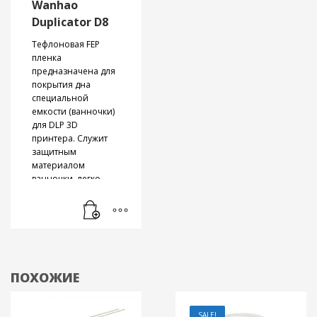
Wanhao
Duplicator D8
Тефлоновая FEP
пленка
предназначена для
покрытия дна
специальной
емкости (ванночки)
для DLP 3D
принтера. Служит
защитным
материалом
ванночки, легко
меняется и крепится
к поверхности
ванночки
посредством
зажимных болтов.
Применяется для
DLP 3D принтера
ПОХОЖИЕ
Wanhao Duplicator 8
(D8)
. Размер пленки
200 х 270 мм,
SALE!