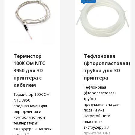
толщина 0,15мм.
Термистор
Тефлоновая
100K Ом NTC
(фторопластовая)
3950 для 3D
трубка для 3D
принтера с
принтера
кабелем
Тефлоновая
(фторопластовая)
Термистор 100K Ом
трубка
NTC 3950
предназначена для
предназначен для
подачи уже
определения и
нагретой нити
контроля точной
пластика к
температуры
экструдеру
3D
экструдера
и
нагревательного
принтера. Она
стола
3D