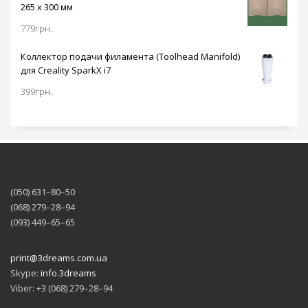
265 x 300 мм
779
грн.
Коллектор подачи филамента (Toolhead Manifold)
для Creality SparkX i7
399
грн.
(050) 631–80–50
(068) 279–28–94
(093) 449–65–65
print@3dreams.com.ua
Skype:
info.3dreams
Viber: +3 (068) 279–28–94