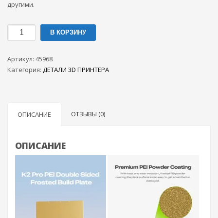
другими.
Количество
В КОРЗИНУ
товара
Двухсторонняя
Артикул:
45968
гибкая
Категория:
ДЕТАЛИ 3D ПРИНТЕРА
PEI
пластина
Creality
K2
ОТЗЫВЫ (0)
ОПИСАНИЕ
Pro
310
x
ОПИСАНИЕ
325
мм