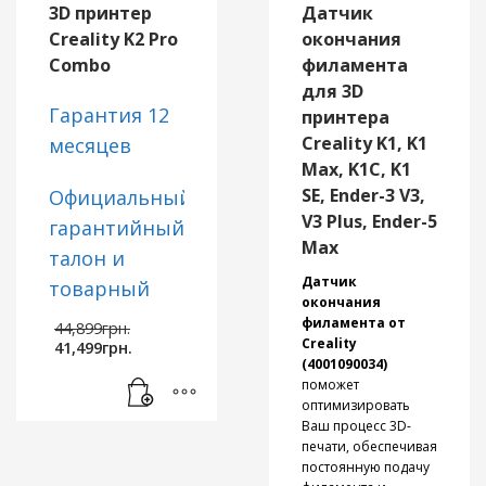
3D принтер Creality
управлять файлами.
3D принтер
Датчик
Hi с гарантией,
Компактный
Creality K2 Pro
окончания
дисплей размером
узнайте детали в
Combo
филамента
110×66×45 мм
отделе продаж
полностью
для 3D
совместим с
Гарантия 12
принтера
моделями
Creality K1, K1
месяцев
K2 и
Max, K1C, K1
K2 Pro
, легко
SE, Ender-3 V3,
Официальный
устанавливается без
V3 Plus, Ender-5
гарантийный
модификаций и
Max
станет отличным
талон и
решением для
Датчик
товарный
замены или
окончания
модернизации,
чек/
Первоначальная
филамента от
44,899
грн.
делая процесс
Текущая
цена
Creality
накладная
от
41,499
грн.
печати ещё более
цена:
составляла
(4001090034)
нашего
комфортным и
41,499грн..
44,899грн..
поможет
технологичным.
оптимизировать
магазина
Ваш процесс 3D-
3D принтер Creality
печати, обеспечивая
K2 Pro Combo с
постоянную подачу