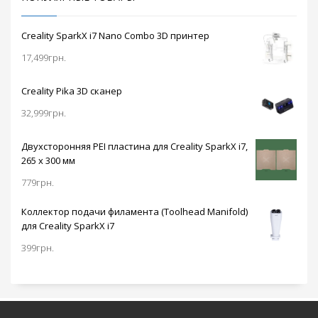
Creality SparkX i7 Nano Combo 3D принтер
17,499
грн.
Creality Pika 3D сканер
32,999
грн.
Двухсторонняя PEI пластина для Creality SparkX i7,
265 x 300 мм
779
грн.
Коллектор подачи филамента (Toolhead Manifold)
для Creality SparkX i7
399
грн.