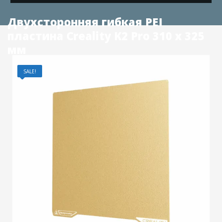
Двухсторонняя гибкая PEI
пластина Creality K2 Pro 310 x 325
мм
SALE!