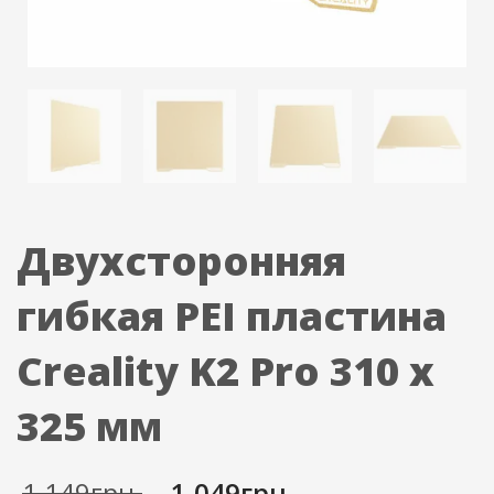
Двухсторонняя
гибкая PEI пластина
Creality K2 Pro 310 x
325 мм
Первоначальная
Текущая
1,149
грн.
1,049
грн.