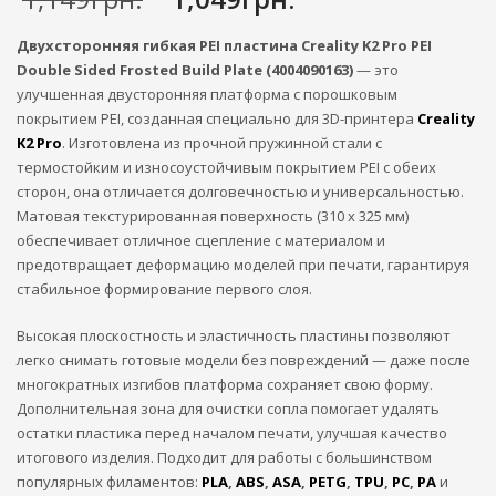
цена
цена:
составляла
1,049грн..
Двухсторонняя гибкая PEI пластина Creality K2 Pro PEI
1,149грн..
Double Sided Frosted Build Plate (4004090163)
— это
улучшенная двусторонняя платформа с порошковым
покрытием PEI, созданная специально для 3D-принтера
Creality
K2 Pro
. Изготовлена из прочной пружинной стали с
термостойким и износоустойчивым покрытием PEI с обеих
сторон, она отличается долговечностью и универсальностью.
Матовая текстурированная поверхность (310 х 325 мм)
обеспечивает отличное сцепление с материалом и
предотвращает деформацию моделей при печати, гарантируя
стабильное формирование первого слоя.
Высокая плоскостность и эластичность пластины позволяют
легко снимать готовые модели без повреждений — даже после
многократных изгибов платформа сохраняет свою форму.
Дополнительная зона для очистки сопла помогает удалять
остатки пластика перед началом печати, улучшая качество
итогового изделия. Подходит для работы с большинством
популярных филаментов:
PLA
,
ABS
,
ASA
,
PETG
,
TPU
,
PC
,
PA
и