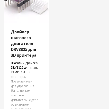
стабильности, что
можно
функций Creality K2
идеально для задач,
Plus Combo — это
выбрать
связанных с
мощный
на
детализацией и
инструмент для тех,
странице
высокой точностью.
кто хочет
товара.
расширить границы
3D-печати.
Драйвер
шагового
двигателя
DRV8825 для
3D принтера
Шаговый драйвер
DRV8825 для платы
RAMPS 1.4
3D
принтера.
Предназначен
для управления
биполярным
шаговым
двигателем. Идет с
радиатором