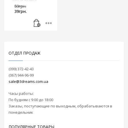
охлаждения в
Первоначальная
комплекте. Обладает
59
грн.
Текущая
цена
защитой от
39
грн.
цена:
составляла
перегрузки и
39грн..
59грн..
перенагрева. Имеет регулируемое
ограничение
максимального
тока. Идет с
радиатором
охлаждения в
ОТДЕЛ ПРОДАЖ
комплекте.
(099) 372-42-43
(067) 944-96-99
sale@3dreams.com.ua
Часы работы:
По будням с 9:00 до 18:00
Заказы, поступающие по выходным, обрабатываются в
понедельник
ПОПУЛЯРНЫЕ ТОВАРЫ