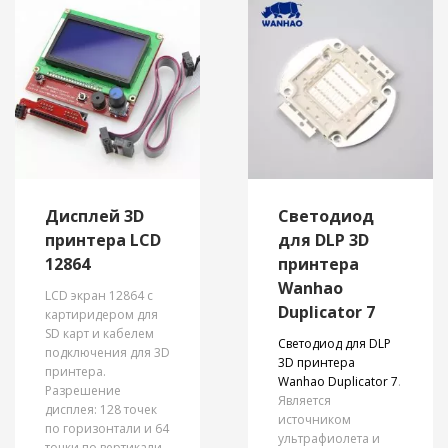
Дисплей 3D
Светодиод
принтера LCD
для DLP 3D
12864
принтера
Wanhao
LCD экран 12864 с
Duplicator 7
картиридером для
SD карт и кабелем
Светодиод для DLP
подключения для 3D
3D принтера
принтера.
Wanhao Duplicator 7
.
Разрешение
Является
дисплея: 128 точек
источником
по горизонтали и 64
ультрафиолета и
точки по вертикали.