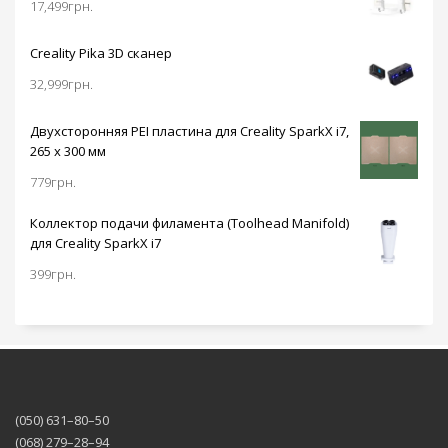
17,499
грн.
Creality Pika 3D сканер
32,999
грн.
Двухсторонняя PEI пластина для Creality SparkX i7,
265 x 300 мм
779
грн.
Коллектор подачи филамента (Toolhead Manifold)
для Creality SparkX i7
399
грн.
(050) 631–80–50
(068) 279–28–94