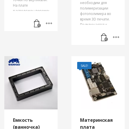
необходим для
На плате
полимеризации
расположен переменный
фотополимера во
резистор, которым
время 3D печати.
осуществляется
Подключается к
регулировка
материнской плате
контрастности
3D принтера,
дисплея.
работает с частотой
405 Нм.
SALE!
Емкость
Материнская
(ванночка)
плата