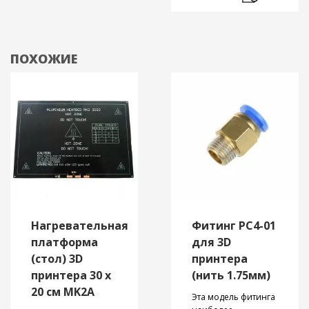
ванночки
.
различными
фотополимерами
возможно выделять
одну ванночку для
ПОХОЖИЕ
определенного
полимера.
Нагревательная
Фитинг PC4-01
платформа
для 3D
(стол) 3D
принтера
принтера 30 х
(нить 1.75мм)
20 см MK2A
Эта модель фитинга