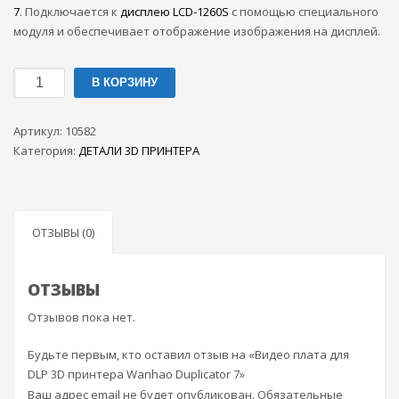
385грн..
7
. Подключается к
дисплею LCD-1260S
с помощью специального
модуля и обеспечивает отображение изображения на дисплей.
Количество
В КОРЗИНУ
товара
Видео
Артикул:
10582
плата
Категория:
ДЕТАЛИ 3D ПРИНТЕРА
для
DLP
3D
принтера
ОТЗЫВЫ (0)
Wanhao
Duplicator
7
ОТЗЫВЫ
Отзывов пока нет.
Будьте первым, кто оставил отзыв на «Видео плата для
DLP 3D принтера Wanhao Duplicator 7»
Ваш адрес email не будет опубликован.
Обязательные