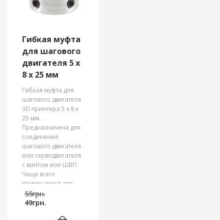
принтеров Prusa,
Wanhao и др.
Гибкая муфта
для шагового
двигателя 5 x
8 x 25 мм
Гибкая муфта для
шагового двигателя
3D принтера 5 x 8 x
25 мм.
Предназначена для
соединения
шагового двигателя
или серводвигателя
с винтом или ШВП.
Чаще всего
применяется для
Первоначальная
оси Z в 3D
55
грн.
Текущая
цена
принтере.
49
грн.
цена:
составляла
Благодаря своей
49грн..
55грн..