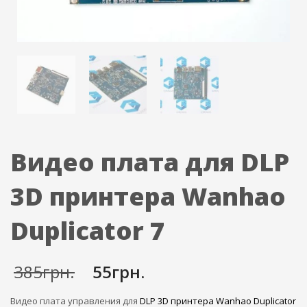
Видео плата для DLP
3D принтера Wanhao
Duplicator 7
Первоначальная
Текущая
385
грн.
55
грн.
цена
цена:
составляла
55грн..
Видео плата управления для
DLP 3D принтера Wanhao Duplicator