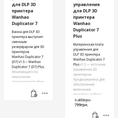
для DLP 3D
управления
принтера
для DLP 3D
Wanhao
принтера
Duplicator 7
Wanhao
Duplicator 7
Ванна для DLP 3D
Plus
принтера выступает
сменным
Материнская плата
резервуаром для 3D
управления для
принтеров
DLP 3D принтера
Wanhao Duplicator 7
Wanhao Duplicator 7
(D7) v1.5
и
Wanhao
Plus
v1.3 — источник
Duplicator 7 (D7) Plus
,
управления 3D
печатающего по
принтером.
технологии
Предназначена для
стереолитиографии. Также
обеспечения
дополнительная
включения
ванночка
принтера, работы
необходима в при
Первона
светодиода
во
1,499
грн.
частой смене видов
Текущая
цена
время 3D печати,
799
грн.
фотополимерной
цена:
составл
вращения ходового
смолы: в случае
799грн..
1,499грн..
винта для движения
регулярной печати