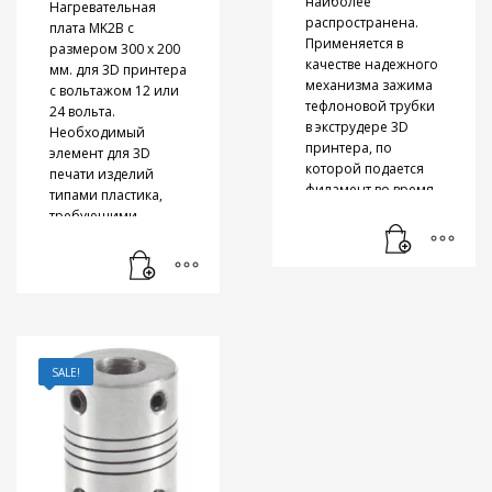
наиболее
Нагревательная
распространена.
плата MK2B с
Применяется в
размером 300 х 200
качестве надежного
мм. для 3D принтера
механизма зажима
с вольтажом 12 или
тефлоновой трубки
24 вольта.
в экструдере 3D
Необходимый
принтера, по
элемент для 3D
которой подается
печати изделий
филамент во время
типами пластика,
печати. Благодаря
требующими
своей конструкции
подогрева стола.
фитинг позволяет
Для регулировки
надежно
платформы
зафиксировать
используются
трубку внутри.
специальные
пружины
. Слой
В случае
алюминия
SALE!
необходимости
толщиной в 3 мм
прохождения
способствует
трубки насквозь
равномерному
рекомендована
нагреву платформы
модель
по всей ее площади.
фитинга PC4-01 M10
.
Подходит для 3D