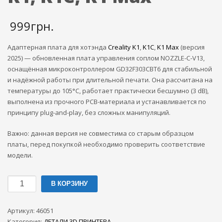
999
грн.
Адаптерная плата для хотэнда
Creality K1
,
K1C
,
K1 Max
(версия
2025) — обновленная плата управления соплом NOZZLE-C-V13,
оснащённая микроконтроллером GD32F303CBT6 для стабильной
и надёжной работы при длительной печати. Она рассчитана на
температуры до 105°C, работает практически бесшумно (3 dB),
выполнена из прочного PCB-материала и устанавливается по
принципу plug-and-play, без сложных манипуляций.
Важно: данная версия не совместима со старым образцом
платы, перед покупкой необходимо проверить соответствие
модели.
Количество
В КОРЗИНУ
товара
Адаптерная
Артикул:
46051
плата
Категория:
ДЕТАЛИ 3D ПРИНТЕРА