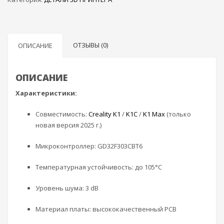
для
хотэнда
Creality
K1,
ОТЗЫВЫ (0)
ОПИСАНИЕ
K1C,
K1
Max
ОПИСАНИЕ
Характеристики:
Совместимость:
Creality K1
/
K1C
/
K1 Max
(только
новая версия 2025 г.)
Микроконтроллер: GD32F303CBT6
Температурная устойчивость: до 105°C
Уровень шума: 3 dB
Материал платы: высококачественный PCB