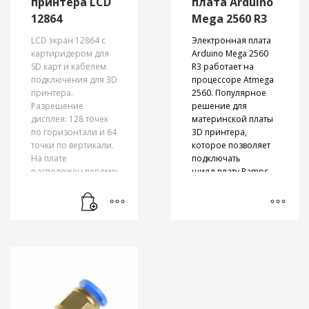
принтера LCD
плата Arduino
сплава
12864
Mega 2560 R3
обеспечивает
стабильный нагрев,
LCD экран 12864 с
Электронная плата
а стальной
картиридером для
Arduino Mega 2560
наконечник
SD карт и кабелем
R3 работает на
повышает
подключения для 3D
процессоре Atmega
износостойкость.
принтера.
2560. Популярное
Высокий поток
Разрешение
решение для
для быстрой
дисплея: 128 точек
материнской платы
печати:
по горизонтали и 64
3D принтера,
Поддерживает
точки по вертикали.
которое позволяет
подачу до 30 мм³/с и
На плате
подключать
печать на скорости
расположен переменный
шилд-плату Ramps
до 600 мм/с с
резистор, которым
1.4
,
драйвера
сохранением
осуществляется
шаговых двигателей
,
качества.
регулировка
датчики
Широкая
контрастности
температуры
совместимость с
дисплея.
экструдера
и
филаментами:
нагревательной
Подходит для
PLA
,
платформы
и
ABS
,
PETG
,
TPU
и
дисплей
.
композитных
материалов (
PLA-CF
,
Маркировка товара