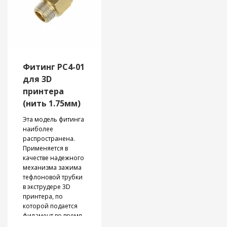
PA-CF
).
может отличаться от
той, которая
Сопло
изображена на
Unicorn Quick-
фотографиях.
Swap
помогает сократить
время на
Фитинг PC4-01
обслуживание,
улучшает
для 3D
производительность
принтера
и долговечность.
(нить 1.75мм)
Эта модель фитинга
наиболее
распространена.
Применяется в
качестве надежного
механизма зажима
тефлоновой трубки
в экструдере 3D
принтера, по
которой подается
филамент во время
печати. Благодаря