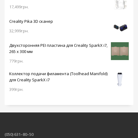
17,499
грн.
Creality Pika 3D сканер
32,999
грн.
Двухсторонняя PEI пластина для Creality SparkX i7,
265 x 300 мм
779
грн.
Коллектор подачи филамента (Toolhead Manifold)
для Creality SparkX i7
399
грн.
(050) 631–80–50