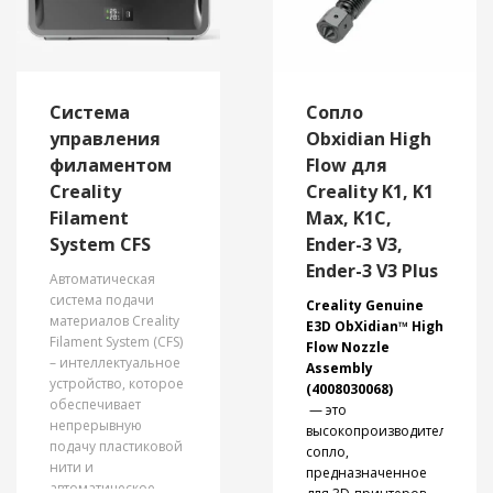
Combo вы сможете
Ender 5 Max
наслаждаться
обеспечивает
многоцветной
непревзойденную
печатью. K2 Plus
производительность
Combo — это
печати, сочетая
Система
Сопло
высокопроизводительный
скорость, точность и
управления
Obxidian High
3D-принтер,
надежность, чтобы
филаментом
Flow для
разработанный для
гарантировать
точности, скорости
высочайшее
Creality
Creality K1, K1
и универсальности,
качество печати для
Filament
Max, K1C,
идеально
профессионального
System CFS
Ender-3 V3,
подходящий для
и личного
Ender-3 V3 Plus
амбициозных
использования.
Автоматическая
проектов и
Благодаря
система подачи
Creality Genuine
крупномасштабной
огромному объему
материалов Creality
E3D ObXidian™ High
печати. ​​Благодаря
печати и
Filament System (CFS)
Flow Nozzle
большому объему
расширенным
– интеллектуальное
Assembly
печати,
функциям Ender 5
устройство, которое
(4008030068)
усовершенствованному
Max является
обеспечивает
— это
экструдеру,
оптимальным
непрерывную
высокопроизводительное
способному
решением для
подачу пластиковой
сопло,
работать с
крупномасштабных
нити и
предназначенное
различными
и востребованных
автоматическое