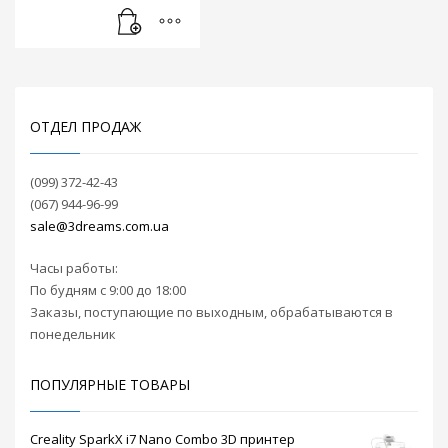
своей конструкции
фитинг позволяет
надежно
зафиксировать
трубку внутри.
ОТДЕЛ ПРОДАЖ
В случае
необходимости
прохождения
(099) 372-42-43
трубки насквозь
(067) 944-96-99
рекомендована
sale@3dreams.com.ua
модель
фитинга PC4-01 M10
.
Часы работы:
По будням с 9:00 до 18:00
Заказы, поступающие по выходным, обрабатываются в
понедельник
ПОПУЛЯРНЫЕ ТОВАРЫ
Creality SparkX i7 Nano Combo 3D принтер