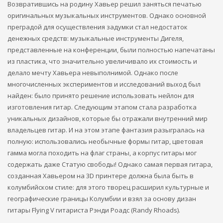
Возвратившись на родину Хавьер решил заняться печатью
оригинальных музыкальных инструментов. Однако основной
преградой для осуществления задумки стал недостаток
денежных средств: музыкальные инструменты Дигеля,
представленные на конференции, были полностью напечатаны
из пластика, что значительно увеличивало их стоимость и
делало мечту Хавьера невыполнимой. Однако после
многочисленных экспериментов и исследований выход был
найден: было принято решение использовать нейлон для
изготовления гитар. Следующим этапом стала разработка
уникальных дизайнов, которые бы отражали внутренний мир
владельцев гитар. И на этом этапе фантазия разыгралась на
полную: использовались необычные формы гитар, цветовая
гамма могла походить на флаг страны, а корпус гитары мог
содержать даже Статую свободы! Однако самая первая гитара,
созданная Хавьером на 3D принтере должна была быть в
колумбийском стиле: для этого творец расширил культурные и
географические границы Колумбии и взял за основу дизан
гитары Flying V гитариста Рэнди Роадс (Randy Rhoads).