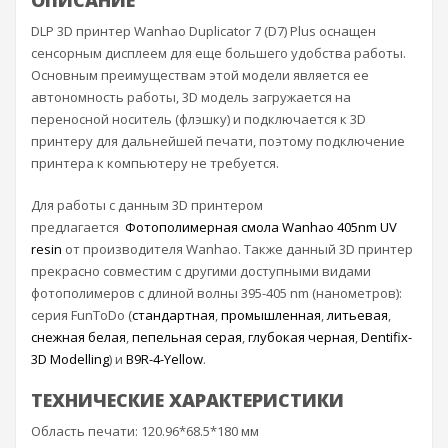
ОПИСАНИЕ
DLP 3D принтер Wanhao Duplicator 7 (D7) Plus оснащен
сенсорным дисплеем для еще большего удобства работы.
Основным преимуществам этой модели является ее
автономность работы, 3D модель загружается на
переносной носитель (флэшку) и подключается к 3D
принтеру для дальнейшей печати, поэтому подключение
принтера к компьютеру не требуется.
Для работы с данным 3D принтером
предлагается
Фотополимерная смола Wanhao 405nm UV
resin
от производителя Wanhao. Также данный 3D принтер
прекрасно совместим с другими доступными видами
фотополимеров с длиной волны 395-405 nm (нанометров):
серия FunToDo (
стандартная
,
промышленная
,
литьевая
,
снежная белая
,
пепельная серая
,
глубокая черная
,
Dentifix-
3D Modelling
) и
B9R-4-Yellow
.
ТЕХНИЧЕСКИЕ ХАРАКТЕРИСТИКИ
Область печати: 120.96*68.5*180 мм