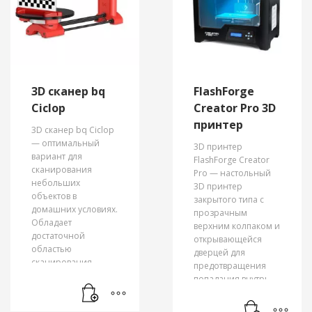
высокой скоростью
полимеризации (в
среднем 0,5 секунды
для слоя 0,02 мм на
стандартных DLP
принтерах с
3D сканер bq
FlashForge
мощностью лампы
около 240Вт),
Ciclop
Creator Pro 3D
является достаточно
принтер
3D сканер bq Ciclop
гибкой, и поэтому
— оптимальный
предназначена для
3D принтер
вариант для
многоцелевого
FlashForge Creator
сканирования
использования.
Pro — настольный
небольших
Смола печатает
3D принтер
объектов в
слоями толщиной
закрытого типа с
домашних условиях.
от 20 микрон,
прозрачным
Обладает
твёрдость
верхним колпаком и
достаточной
полностью
открывающейся
областью
отвердевшего
дверцей для
сканирования
полимера FunToDo
предотвращения
предметов
CB по Шору
попадания внутрь
высотой 205 мм и
составляет 35 по
пыли, поддержания
диаметром 250 мм.
шкале D/
равномерной