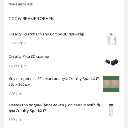
понедельник
хотэнд греется до
260 градусов, в то
время как второй
ПОПУЛЯРНЫЕ ТОВАРЫ
способен
нагреваться до 420
градусов. Все это, а
Creality SparkX i7 Nano Combo 3D принтер
также платформа с
17,499
грн.
возможностью
подогрева до 100
градусов,
Creality Pika 3D сканер
значительно
32,999
грн.
расширяет
возможности
принтера и
Двухсторонняя PEI пластина для Creality SparkX i7,
позволяет печатать
265 x 300 мм
изделия различной
сложности из
779
грн.
различных
материалов.
Коллектор подачи филамента (Toolhead Manifold)
Принтер оснащен
для Creality SparkX i7
датчиком
399
грн.
окончания
филамента, который