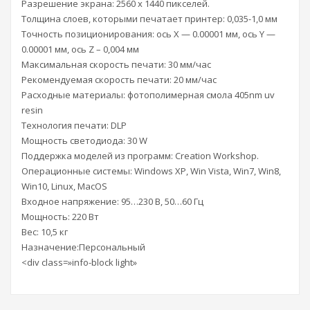
Разрешение экрана: 2560 х 1440 пикселей.
Толщина слоев, которыми печатает принтер: 0,035-1,0 мм
Точность позиционирования: ось Х — 0.00001 мм, ось Y —
0.00001 мм, ось Z – 0,004 мм
Максимальная скорость печати: 30 мм/час
Рекомендуемая скорость печати: 20 мм/час
Расходные материалы: фотополимерная смола 405nm uv
resin
Технология печати: DLP
Мощность светодиода: 30 W
Поддержка моделей из программ: Creation Workshop.
Операционные системы: Windows XP, Win Vista, Win7, Win8,
Win10, Linux, MacOS
Входное напряжение: 95…230 В, 50…60 Гц
Мощность: 220 Вт
Вес: 10,5 кг
Назначение:Персональный
<div class=»info-block light»