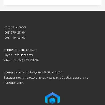
позволит избежать
потерь при печати в
случае прерывания
нити, а функция
продолжения
печати после
(050) 631–80–50
прерывания
(068) 279–28–94
позволит
(093) 449–65–65
продолжить печати
с прерванного
места в случае
print@3dreams.com.ua
отключения
Skype:
info.3dreams
питания.
Управление печатью
Viber: +3 (068) 279–28–94
происходит с
помощью
Время работы по будням с 9:00 до 18:00
сенсорного дисплея
Заказы, поступающие по выходным, обрабатываются в
на передней панели
принтера.
понедельник
Линейные
рельсовые
направляющие
повышают
надежность и