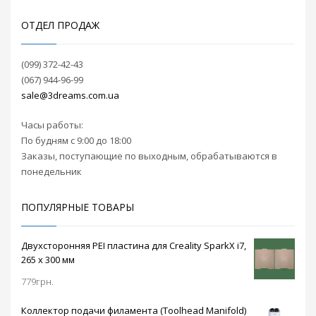
расположенного на
чек/
передней панели
ОТДЕЛ ПРОДАЖ
накладная
принтера, упростив
и сделав еще
от нашего
удобнее контроль
(099) 372-42-43
состояния печати.
магазина
(067) 944-96-99
Оснащен датчиками
sale@3dreams.com.ua
окончания или
Wanhao Duplicator
поломки
D9 400 MKII — это
филамента, а также
Часы работы:
новая модель FDM
функцией
принтера от
По будням с 9:00 до 18:00
возобновления
производителя
Заказы, поступающие по выходным, обрабатываются в
печати.
Wanhao.
понедельник
Подогреваемая до
Разработанный с
100 градусов
улучшениями по
металлическая
сравнению с
ПОПУЛЯРНЫЕ ТОВАРЫ
платформа откроет
другими
доступ к работе с
подобными
широким
Двухсторонняя PEI пластина для Creality SparkX i7,
устройствами, он
ассортиментом
включает в себя
265 x 300 мм
пластиков для
новые технические
779
грн.
реализации ваших
функции, которые
идей.
вы ожидаете от
Коллектор подачи филамента (Toolhead Manifold)
высококачественного