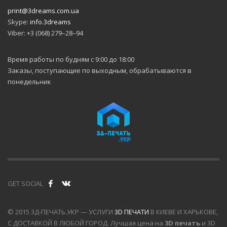
возобновления
print@3dreams.com.ua
печати после
прерывания и
Skype:
info.3dreams
цельнометаллическим
Viber: +3 (068) 279–28–94
экструдером MK10.
Благодаря наличию
Время работы по будням с 9:00 до 18:00
подогреваемой
платформы Wanhao
Заказы, поступающие по выходным, обрабатываются в
Duplicator D9 400
понедельник
MK2 печатает
большим
диапазоном
пластиков, такими
как PLA, ABS Pro,
Elastan и другими
филаментами,
требовательными к
внешним
температурам.
GET SOCIAL
Wanhao Duplicator
D9 MARKII — это
новое поколение
© 2015 3Д-ПЕЧАТЬ.УКР — УСЛУГИ
3D ПЕЧАТИ
В КИЕВЕ И ХАРЬКОВЕ,
FDM принтеров с
С ДОСТАВКОЙ В ЛЮБОЙ ГОРОД. Лучшая цена на
3D печать
и 3D
большой областью