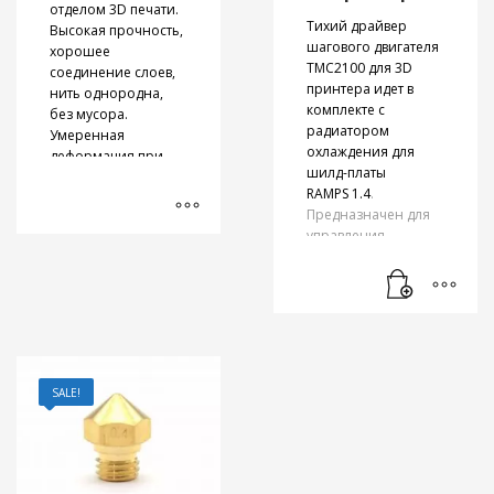
отделом 3D печати.
Тихий драйвер
Высокая прочность,
шагового двигателя
хорошее
TMC2100 для 3D
соединение слоев,
принтера идет в
нить однородна,
комплекте с
без мусора.
радиатором
Умеренная
охлаждения для
деформация при
шилд-платы
остывании и
RAMPS 1.4
.
температурная
Предназначен для
усадка.
управления
Предоставляем
биполярным
бесплатные
шаговым
образцы для
двигателем
и
тестирования. Как и
позволяет достичь
другие широко
его тихой и плавной
распространенные
работы за счет
виды пластика (
интерполяции
PLA
,
ABS+
,
coPET
,
SALE!
микрошагов –
HIPS
,
Elastan
) ABS
microPlyer. Обладает
применяется для
свойствами защиты
технологии печати
от перегрузки и
FDM. В наличии
температур,
пластик с