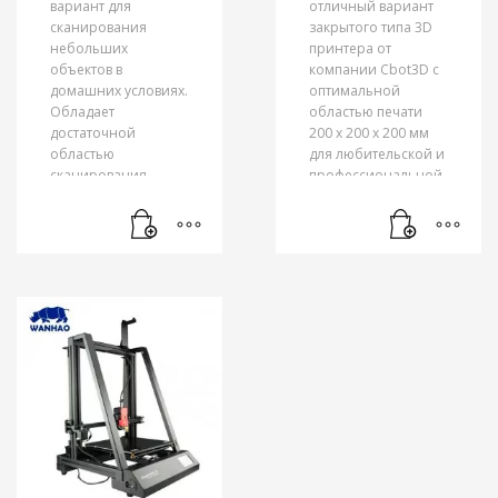
вариант для
отличный вариант
сканирования
закрытого типа 3D
небольших
принтера от
объектов в
компании Cbot3D с
домашних условиях.
оптимальной
Обладает
областью печати
достаточной
200 х 200 х 200 мм
областью
для любительской и
сканирования
профессиональной
предметов
печати. Корпус
высотой 205 мм и
принтера выполнен
диаметром 250 мм.
из металла
Сканирование
обеспечивает
объектов
устойчивую печать с
происходит с
минимальный
помощью
уровнем вибраций
поворотного
и шума. Широкий
столика, на котором
обзор с различных
размещается
сторон открывает
необходимый
беспрепятственный
предмет, и камеры
доступ к
Logitech C270 HD с
наблюдению за
задействованием
процессом 3D
двух лазерных лучей,
печати, это