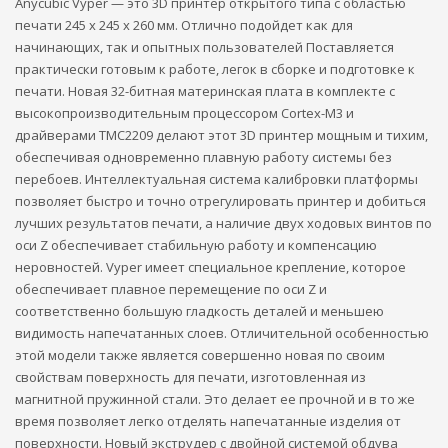
Anycubic Vyper — это 3D принтер открытого типа с областью
печати 245 х 245 х 260 мм. Отлично подойдет как для
начинающих, так и опытных пользователей Поставляется
практически готовым к работе, легок в сборке и подготовке к
печати. Новая 32-битная материнская плата в комплекте с
высокопроизводительным процессором Cortex-M3 и
драйверами TMC2209 делают этот 3D принтер мощным и тихим,
обеспечивая одновременно плавную работу системы без
перебоев. Интеллектуальная система калибровки платформы
позволяет быстро и точно отрегулировать принтер и добиться
лучших результатов печати, а наличие двух ходовых винтов по
оси Z обеспечивает стабильную работу и компенсацию
неровностей. Vyper имеет специальное крепление, которое
обеспечивает плавное перемещение по оси Z и
соответственно большую гладкость деталей и меньшею
видимость напечатанных слоев. Отличительной особенностью
этой модели также является совершенно новая по своим
свойствам поверхность для печати, изготовленная из
магнитной пружинной стали. Это делает ее прочной и в то же
время позволяет легко отделять напечатанные изделия от
поверхности. Новый экструдер с двойной системой обдува