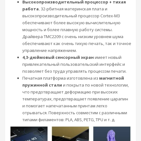
Высокопроизводительный процессор + тихая
работа.
32-рбитная материнская плата и
высокопроизводительный процессор Cortex-M3
обеспечивают более высокую вычислительную
мощность и более плавную работу системы.
Драйвера TMC2209 с очень низким уровнем шума
обеспечивают как очень тихую печать, так и точное
управление напряжением.
4,3-дюймовый сенсорный экран
имеет новый
привлекательный пользовательский интерфейс и
позволяет без труда управлять процессом печати.
Печатная платформа изготовлена ​​из
магнитной
пружинной стали
и покрыта по новой технологии,
что предотвращает деформацию при высоких
температурах, предотвращает появление царапин
и помогает напечатанным принтам легко
отрываться. Поверхность совместим с различными
типами филаментов: PLA, ABS, PETG, TPU и т. д.