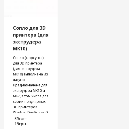
позволяет
диаметром нити
регулировать
1,75 и 3мм.
ограничение
Доступные цвета:
максимального
черный, белый,
тока.
красный, синий,
Сопло для 3D
зеленый, желтый,
принтера (для
оранжевый,
экструдера
бежевый.
MK10)
Сопло (форсунка)
для 3D принтера
(для экструдера
MK10) выполнена из
латуни.
Предназначена для
экструдера MK10 и
MK7, в том числе для
серии популярных
3D принтеров
Wanhao Duplicator i3
Первоначальная
V2
и
Wanhao
35
грн.
Текущая
цена
Duplicator i3 Plus
19
грн.
.
цена:
составляла
Вкручивается в