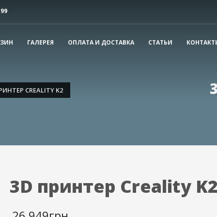
-99
ечати. Если у вас остались вопросы, свяжитесь с нами.
АЗИН
ГАЛЕРЕЯ
ОПЛАТА И ДОСТАВКА
СТАТЬИ
КОНТАКТ
3
Цены и сроки
Продвинутые параметр
РИНТЕР CREALITY K2
3D принтер Creality K
26,949
грн.