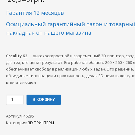
Гарантия 12 месяцев
Официальный гарантийный талон и товарный
накладная
от нашего магазина
Creality K2
— высокоскоростной и современный 3D-принтер, соз
для тех, кто ценит результат. Его рабочая область 260 × 260 × 260 
обеспечивает свободу в реализации любых задач. Это решение,
объединяет инновации и практичность, делая 3D-печать доступн
впечатляющей
Количество
В КОРЗИНУ
товара
3D
Артикул:
46295
принтер
Категория:
3D ПРИНТЕРЫ
Creality
K2