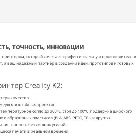
ОСТЬ, ТОЧНОСТЬ, ИННОВАЦИИ
 принтером, который сочетает профессиональную производительно
т, а ваш надежный партнёр в создании идей, прототипов и готовых
нтер Creality K2:
отери качества.
 мм для масштабных проектов.
емпературное сопло до 300°C, стол до 100°C, поддержка широкого
х и абразивных пластиков (
PLA
,
ABS
,
PETG
,
TPU
и других).
ная точность без лишних усилий.
цесса печати в реальном времени.