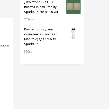
Двухсторонняя PEI
пластина для Creality
SparkX i7, 265 x 300 мм
779
грн.
Коллектор подачи
филамента (Toolhead
Manifold) для Creality
SparkX i7
сть и
399
грн.