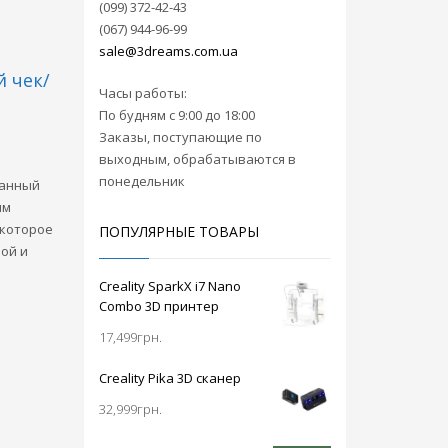
(099) 372-42-43
(067) 944-96-99
sale@3dreams.com.ua
 чек/
Часы работы:
По будням с 9:00 до 18:00
Заказы, поступающие по
выходным, обрабатываются в
понедельник
данный
мм
 которое
ПОПУЛЯРНЫЕ ТОВАРЫ
ой и
Creality SparkX i7 Nano
Combo 3D принтер
17,499
грн.
Creality Pika 3D сканер
32,999
грн.