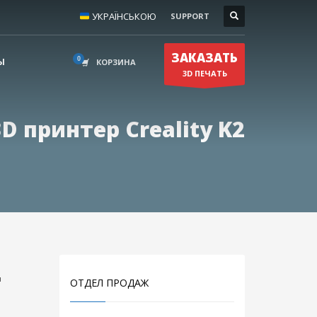
УКРАЇНСЬКОЮ
SUPPORT
КОНТАКТЫ
×
(050) 631–80–50
ЗАКАЗАТЬ
(068) 279–28–94
Ы
КОРЗИНА
3D ПЕЧАТЬ
print@3dreams.com.ua
ы
3D принтер Creality K2
2
ОТДЕЛ ПРОДАЖ